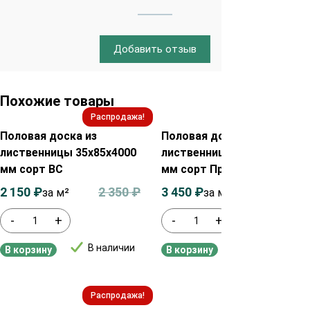
Добавить отзыв
Похожие товары
Распродажа!
Распродажа!
Половая доска из
Половая доска из
лиственницы 35х85х4000
лиственницы 35х85х4000
мм сорт ВС
мм сорт Прима
2 150
₽
2 350
₽
3 450
₽
3 650
₽
за м²
за м²
-
+
-
+
В наличии
В наличии
В корзину
В корзину
Распродажа!
Распродажа!