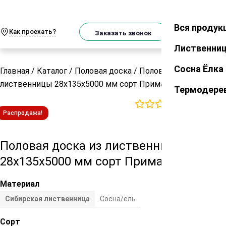
О
Телеграм
MAX
м
Вся продук
Закрыть
Как проехать?
Корзин
Заказать звонок
Лиственни
Сосна Ёлка
Главная
/
Каталог
/
Половая доска
/
Половая доска из
лиственницы 28х135х5000 мм сорт Прима
Термодере
0
отзывов
Распродажа!
Половая доска из лиственницы
28х135х5000 мм сорт Прима
Материал
Сибирская лиственница
Сосна/ель
Сорт