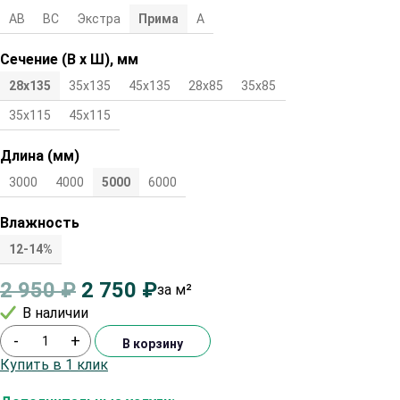
АВ
ВС
Экстра
Прима
А
Сечение (В х Ш), мм
28х135
35х135
45х135
28х85
35х85
45х85
28х115
35х115
45х115
Длина (мм)
3000
4000
5000
6000
Влажность
12-14%
2 950
₽
2 750
₽
за м²
В наличии
-
+
В корзину
Купить в 1 клик