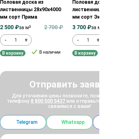
Половая доска из
Половая доска из
лиственницы 28х90х4000
лиственницы 28х85х4000
мм сорт Прима
мм сорт Экстра
2 500
₽
2 700
₽
3 700
₽
3 900
₽
за м²
за м²
-
+
-
+
В наличии
В наличии
В корзину
В корзину
Отправить заявку
Для уточнения цены позвоните, пожалуйста, по
телефону
8 800 500 5437
или отправьте заявку, и мы
свяжемся с вами!
Telegram
Whatsapp
MAX