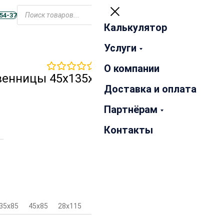
Открыть
меню
-54-37
Калькулятор
Закрыть
Услуги
0
отзывов
О компании
венницы 45х135х3000 мм
Доставка и оплата
Партнёрам
Контакты
35х85
45х85
28х115
35х115