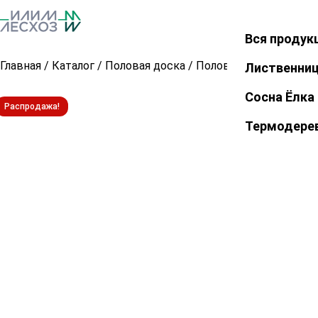
Вся продук
Закрыть
Главная
/
Каталог
/
Половая доска
/
Половая доска из лис
Лиственни
Сосна Ёлка
Распродажа!
Термодере