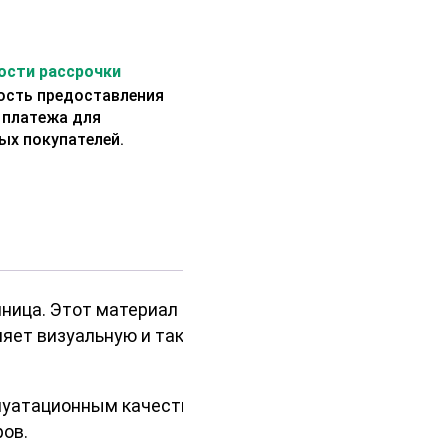
сти рассрочки
сть предоставления
 платежа для
ых покупателей.
нница. Этот материал выбирают за
няет визуальную и тактильную
уатационным качествам, пол из
ов.