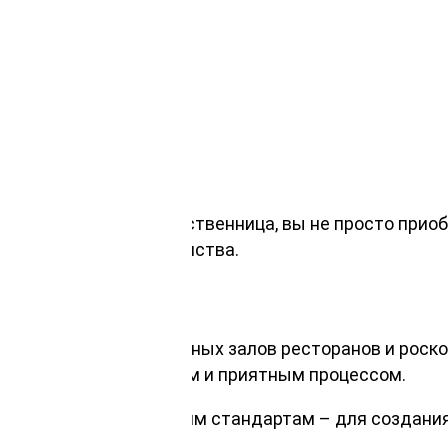
3000мм, сибирская лиственница, вы не просто прио
 и уют вашего пространства.
помещений до просторных залов ресторанов и роск
оски для пола простым и приятным процессом.
оответствовала высоким стандартам – для создания