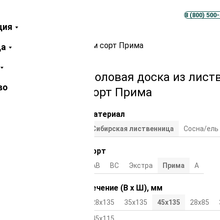
Телеграм
MAX
8 (800) 500
ция
твенницы 45х135х3000 мм сорт Прима
ца
Половая доска из лист
во
сорт Прима
Материал
Сибирская лиственница
Сосна/ель
Сорт
АВ
ВС
Экстра
Прима
А
Сечение (В х Ш), мм
28х135
35х135
45х135
28х85
45х115