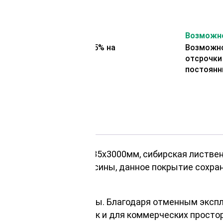
На второй заказ
Возможно
Представляем скидку 5% на
Возможно
второй заказ
отсрочки
постоянн
 пола сорт Прима 45х135х3000мм, сибирская листве
 цельного куска древесины, данное покрытие сохра
сибирской лиственницы. Благодаря отменным экспл
загородных домов, так и для коммерческих простор