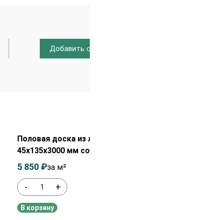
Добавить отзыв
Распродажа!
Половая доска из лиственницы
45х135х3000 мм сорт Экстра
5 850
₽
6 050
₽
за м²
-
+
В наличии
В корзину