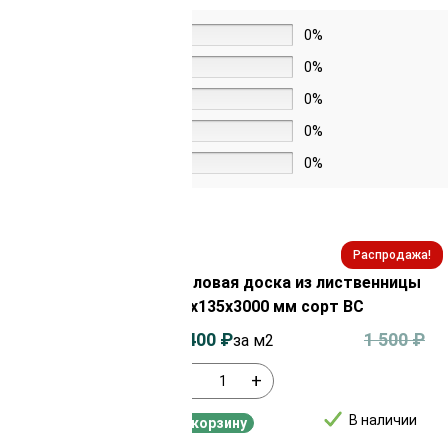
5 звёзд
0%
4 звезды
0%
3 звезды
0%
2 звезды
0%
1 звезда
0%
Распродажа!
Распродажа!
з лиственницы
Половая доска из лиственницы
сорт АВ
28х135х3000 мм сорт ВС
3 550
₽
1 400
₽
1 500
₽
за м2
-
+
В наличии
В наличии
В корзину