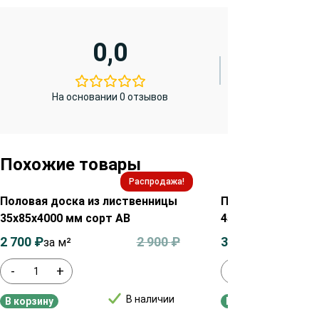
0,0
На основании 0 отзывов
Похожие товары
Распродажа!
Половая доска из лиственницы
Половая доска и
35х85х4000 мм сорт АВ
45х115х3000 мм 
2 700
₽
2 900
₽
3 350
₽
за м²
за м²
-
+
-
+
В наличии
В корзину
В корзину