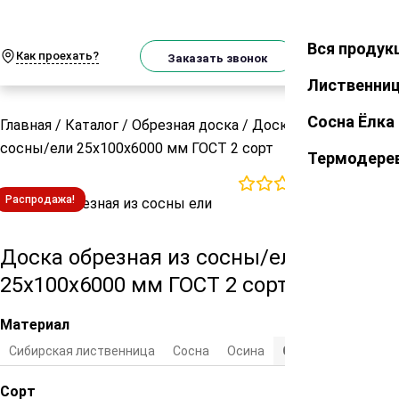
О
Телеграм
MAX
м
Вся продук
Закрыть
Как проехать?
Корзин
Заказать звонок
Лиственни
Сосна Ёлка
Главная
/
Каталог
/
Обрезная доска
/
Доска обрезная из
сосны/ели 25х100х6000 мм ГОСТ 2 сорт
Термодере
0
отзывов
Распродажа!
Доска обрезная из сосны/ели
25х100х6000 мм ГОСТ 2 сорт
Материал
Сибирская лиственница
Cосна
Осина
Сосна/ель
Сорт