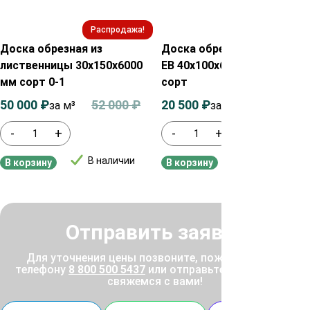
Распродажа!
Распродажа!
Доска обрезная из
Доска обрезная из сосны
лиственницы 30х150х6000
ЕВ 40х100х6000 мм ГОСТ 1
мм сорт 0-1
сорт
50 000
₽
52 000
₽
20 500
₽
22 500
₽
за м³
за м³
-
+
-
+
В наличии
В наличии
В корзину
В корзину
Отправить заявку
Для уточнения цены позвоните, пожалуйста, по
телефону
8 800 500 5437
или отправьте заявку, и мы
свяжемся с вами!