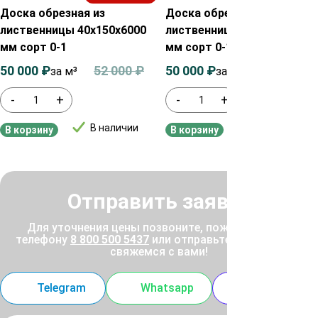
Доска обрезная из
Доска обрезная из
лиственницы 40х150х6000
лиственницы 50х200х6000
мм сорт 0-1
мм сорт 0-1
50 000
₽
52 000
₽
50 000
₽
52 500
₽
за м³
за м³
-
+
-
+
В наличии
В наличии
В корзину
В корзину
Отправить заявку
Для уточнения цены позвоните, пожалуйста, по
телефону
8 800 500 5437
или отправьте заявку, и мы
свяжемся с вами!
Telegram
Whatsapp
MAX