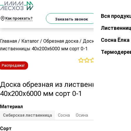
О
Телеграм
MAX
м
Вся продук
Закрыть
Как проехать?
Корзин
Заказать звонок
Лиственни
Сосна Ёлка
Главная
/
Каталог
/
Обрезная доска
/
Доска обрезная из
лиственницы 40х200х6000 мм сорт 0-1
Термодере
0
отзывов
Распродажа!
Доска обрезная из лиственницы
40х200х6000 мм сорт 0-1
Материал
Сибирская лиственница
Cосна
Осина
Сосна/ель
Сорт