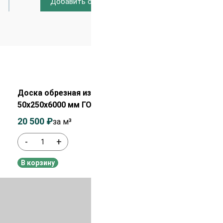
Добавить отзыв
Распродажа!
Доска обрезная из сосны ЕВ
50х250х6000 мм ГОСТ 1 сорт
20 500
₽
22 000
₽
за м³
-
+
В наличии
В корзину