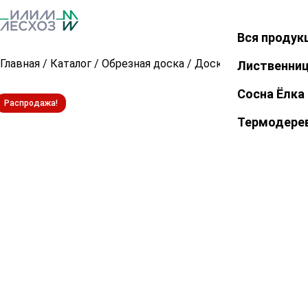
Вся продук
Закрыть
Главная
/
Каталог
/
Обрезная доска
/
Доска обрезная из л
Лиственни
Сосна Ёлка
Распродажа!
Термодере