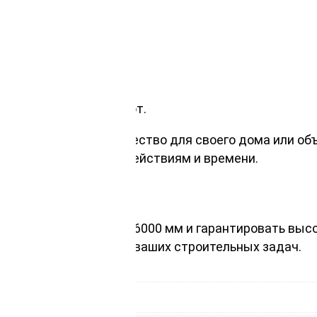
стью.
 и обрешетки.
ниению и влаге.
бавляющий тепло и уют.
 на надежность и качество для своего дома или объ
йкость к внешним воздействиям и времени.
з лиственницы 25х150х6000 мм и гарантировать выс
 надежной основой для ваших строительных задач.