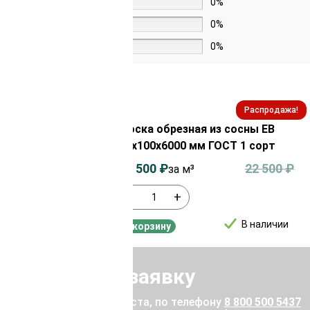
3 звезды
0%
2 звезды
0%
1 звезда
0%
Распродажа!
Распродажа!
из лиственницы
Доска обрезная из сосны ЕВ
орт 0-1
25х100х6000 мм ГОСТ 1 сорт
52 000
₽
20 500
₽
22 500
₽
за м³
-
+
В наличии
В наличии
В корзину
Отправить заявку
ены позвоните, пожалуйста, по телефону
8 800 500 5437