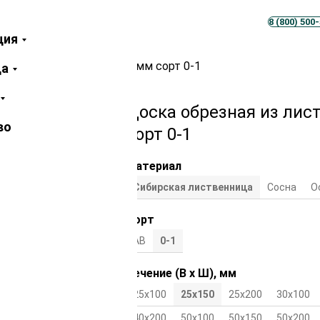
Телеграм
MAX
8 (800) 500
ция
иственницы 25х150х6000 мм сорт 0-1
ца
Доска обрезная из лис
во
сорт 0-1
Материал
Сибирская лиственница
Cосна
О
Сорт
АВ
0-1
Сечение (В х Ш), мм
25х100
25х150
25х200
30х100
40х200
50х100
50х150
50х200