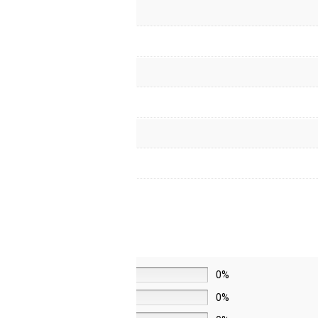
5 звёзд
0%
4 звезды
0%