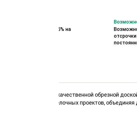
На второй заказ
Возможно
Представляем скидку 5% на
Возможно
второй заказ
отсрочки
постоянн
 лиственницы с нашей качественной обрезной доской
 строительных и отделочных проектов, объединяя 