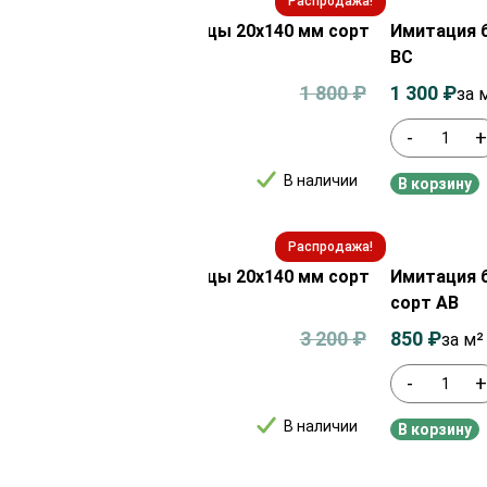
Распродажа!
ция бруса из лиственницы 20х140 мм сорт
Имитация б
ВС
0
₽
1 800
₽
1 300
₽
за м²
за 
+
-
В наличии
рзину
В корзину
Распродажа!
ция бруса из лиственницы 20х140 мм сорт
Имитация б
ра
сорт АВ
0
₽
3 200
₽
850
₽
за м²
за м²
+
-
В наличии
рзину
В корзину