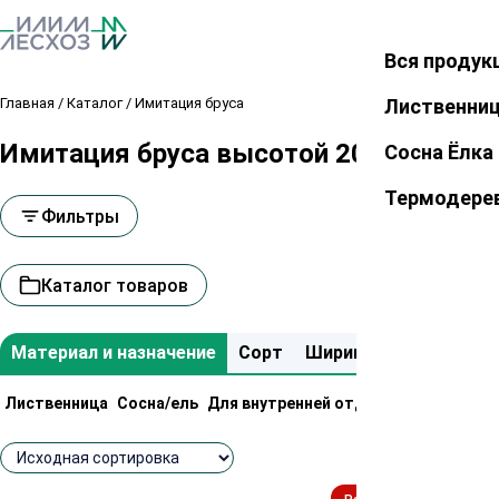
Вся продук
Закрыть
Главная
/
Каталог
/
Имитация бруса
Лиственни
Имитация бруса высотой 20 мм
Сосна Ёлка
Термодере
Фильтры
Каталог товаров
Материал и назначение
Сорт
Ширина
Высота
Д
Лиственница
Сосна/ель
Для внутренней отделки
Для внешн