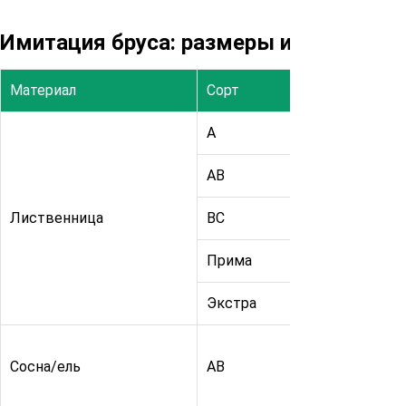
Имитация бруса: размеры и цены
Материал
Сорт
Высота, м
А
20
АВ
20
Лиственница
ВС
20
Прима
20
Экстра
20
16
Сосна/ель
АВ
20