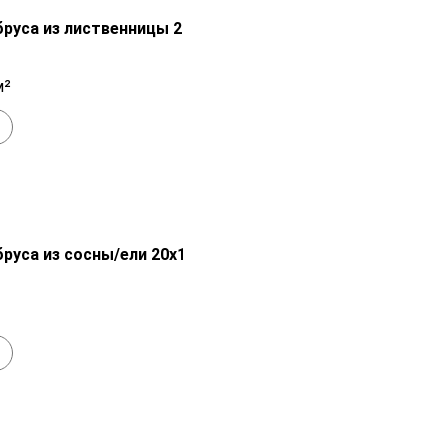
Распродажа!
руса из лиственницы 20х140 мм сорт
1 400
₽
м²
+
В наличии
Распродажа!
руса из сосны/ели 20х140х6000 мм
1 050
₽
+
В наличии