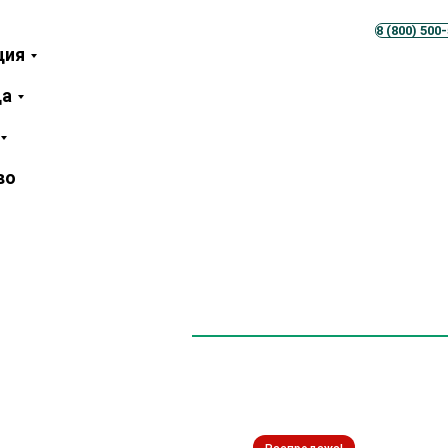
Телеграм
MAX
8 (800) 500
ция
ца
во
лина
ей отделки