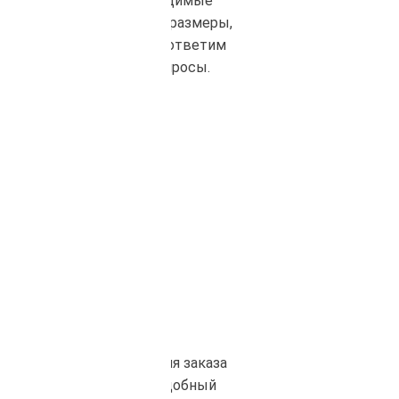
Уточним необходимые
материалы, объем, размеры,
сроки поставки и ответим
на все ваши вопросы.
Оплата
После согласования заказа
вы выбираете удобный