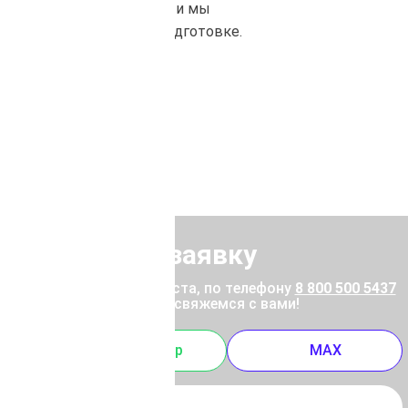
способ оплаты, и мы
приступаем к его подготовке.
Отправить заявку
ены позвоните, пожалуйста, по телефону
8 800 500 5437
 отправьте заявку, и мы свяжемся с вами!
m
Whatsapp
MAX