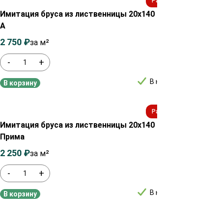
Распродажа!
Имитация бруса из лиственницы 20х140 мм сорт
Имита
А
АВ
2 750
₽
2 950
₽
1 65
за м²
-
+
-
В наличии
В корзину
В ко
Распродажа!
Имитация бруса из лиственницы 20х140 мм сорт
Имита
Прима
Экст
2 250
₽
2 450
₽
2 95
за м²
-
+
-
В наличии
В корзину
В ко