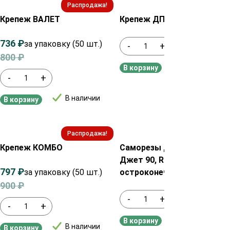
Распродажа!
Крепеж ВАЛЕТ
Крепеж ДПК
736
₽
за упаковку (50 шт.)
-
+
800
₽
В наличии
В корзину
-
+
В наличии
В корзину
Распродажа!
Крепеж КОМБО
Саморезы для террас и
Джет 90, RUSpert 1000,
797
₽
за упаковку (50 шт.)
остроконечные
900
₽
-
+
-
+
В наличии
В корзину
В наличии
В корзину