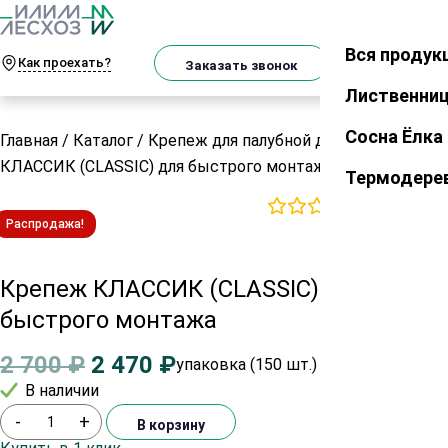
От
Телеграм
MAX
м
Вся продук
Закрыть
Как проехать?
Корзина
Заказать звонок
Лиственни
Сосна Ёлка
Главная
/
Каталог
/
Крепеж для палубной доски
/
Крепеж
КЛАССИК (CLASSIC) для быстрого монтажа
Термодере
0
отзывов
Распродажа!
Крепеж КЛАССИК (CLASSIC) для
быстрого монтажа
2 700
₽
2 470
₽
упаковка (150 шт.)
В наличии
-
+
В корзину