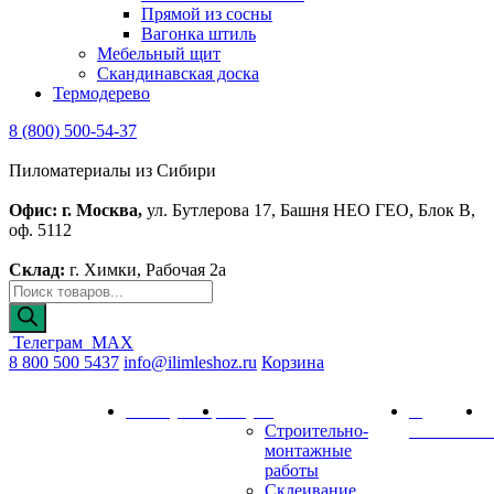
Прямой из сосны
Вагонка штиль
Мебельный щит
Скандинавская доска
Термодерево
8 (800) 500-54-37
Пиломатериалы из Сибири
Офис: г. Москва,
ул. Бутлерова 17, Башня НЕО ГЕО, Блок В,
оф. 5112
Склад:
г. Химки, Рабочая 2а
Поиск
товаров
Телеграм
MAX
8 800 500 5437
info@ilimleshoz.ru
Корзина
Каталог
Калькулятор
Услуги
О
Д
Строительно-
компании
и
монтажные
работы
Склеивание