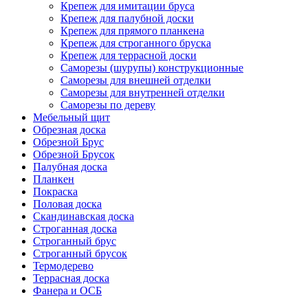
Крепеж для имитации бруса
Крепеж для палубной доски
Крепеж для прямого планкена
Крепеж для строганного бруска
Крепеж для террасной доски
Саморезы (шурупы) конструкционные
Саморезы для внешней отделки
Саморезы для внутренней отделки
Саморезы по дереву
Мебельный щит
Обрезная доска
Обрезной Брус
Обрезной Брусок
Палубная доска
Планкен
Покраска
Половая доска
Скандинавская доска
Строганная доска
Строганный брус
Строганный брусок
Термодерево
Террасная доска
Фанера и ОСБ