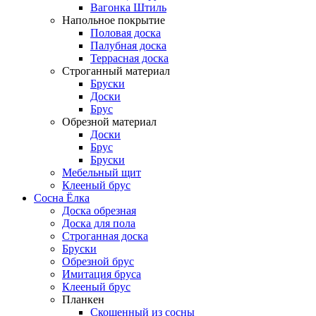
Вагонка Штиль
Напольное покрытие
Половая доска
Палубная доска
Террасная доска
Строганный материал
Бруски
Доски
Брус
Обрезной материал
Доски
Брус
Бруски
Мебельный щит
Клееный брус
Сосна Ёлка
Доска обрезная
Доска для пола
Строганная доска
Бруски
Обрезной брус
Имитация бруса
Клееный брус
Планкен
Скошенный из сосны