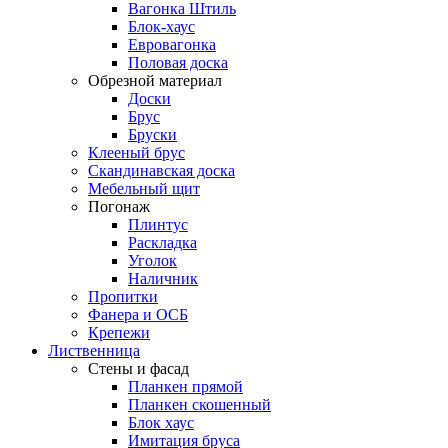
Вагонка Штиль
Блок-хаус
Евровагонка
Половая доска
Обрезной материал
Доски
Брус
Бруски
Клееный брус
Скандинавская доска
Мебельный щит
Погонаж
Плинтус
Раскладка
Уголок
Наличник
Пропитки
Фанера и ОСБ
Крепежи
Лиственница
Стены и фасад
Планкен прямой
Планкен скошенный
Блок хаус
Имитация бруса