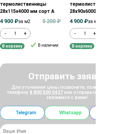
термолиственницы
термолиственницы
28х115х4000 мм сорт А
28х90х6000 мм сорт А
4 900
₽
5 200
₽
4 900
₽
5 200
₽
за м2
за м²
-
+
-
+
В наличии
В наличии
В корзину
В корзину
Отправить заявку
Для уточнения цены позвоните, пожалуйста, по
телефону
8 800 500 5437
или отправьте заявку, и мы
свяжемся с вами!
Telegram
Whatsapp
MAX