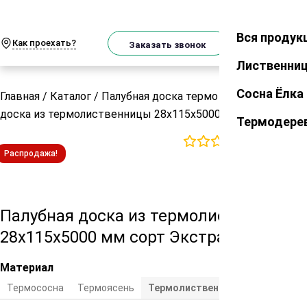
О
Телеграм
MAX
м
Вся продук
Закрыть
Как проехать?
Корзин
Заказать звонок
Лиственни
Сосна Ёлка
Главная
/
Каталог
/
Палубная доска термо
/
Палубная
доска из термолиственницы 28х115х5000 мм сорт Экстра
Термодере
0
отзывов
Распродажа!
Палубная доска из термолиственницы
28х115х5000 мм сорт Экстра
Материал
Термососна
Термоясень
Термолиственница