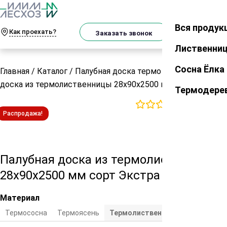
О
Телеграм
MAX
м
Вся продук
Закрыть
Как проехать?
Корзин
Заказать звонок
Лиственни
Сосна Ёлка
Главная
/
Каталог
/
Палубная доска термо
/
Палубная
доска из термолиственницы 28х90х2500 мм сорт Экстра
Термодере
0
отзывов
Распродажа!
Палубная доска из термолиственницы
28х90х2500 мм сорт Экстра
Материал
Термососна
Термоясень
Термолиственница