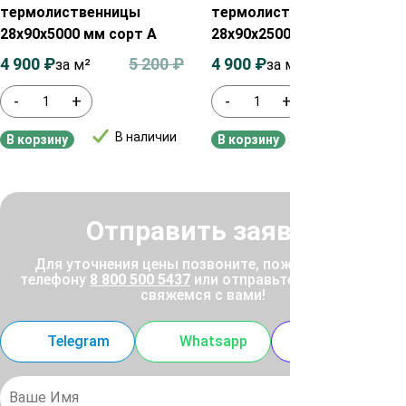
термолиственницы
термолиственницы
28х90х5000 мм сорт А
28х90х2500 мм сорт А
4 900
₽
5 200
₽
4 900
₽
5 200
₽
за м²
за м²
-
+
-
+
В наличии
В наличии
В корзину
В корзину
Отправить заявку
Для уточнения цены позвоните, пожалуйста, по
телефону
8 800 500 5437
или отправьте заявку, и мы
свяжемся с вами!
Telegram
Whatsapp
MAX