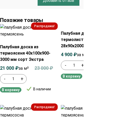
Добавить отзыв
Похожие товары
Распродажа!
Распродажа!
Палубная доска из
термолиственницы
28х90х2000 мм сорт А
Палубная доска из
термоясеня 40х100х900-
4 900
₽
5 200
₽
за м²
3000 мм сорт Экстра
-
+
21 000
₽
23 000
₽
за м²
В наличии
В корзину
-
+
В наличии
В корзину
Распродажа!
Распродажа!