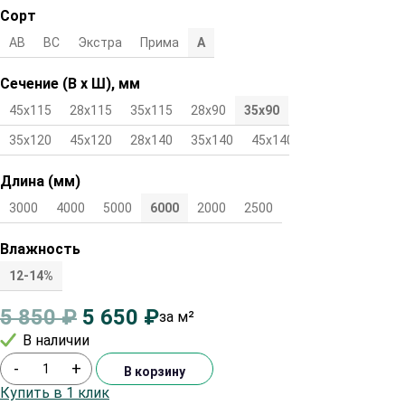
Сорт
АВ
ВС
Экстра
Прима
А
Сечение (В х Ш), мм
45х115
28х115
35х115
28х90
35х90
45х90
28х120
35х120
45х120
28х140
35х140
45х140
Длина (мм)
3000
4000
5000
6000
2000
2500
Влажность
12-14%
5 850
₽
5 650
₽
за м²
В наличии
-
+
В корзину
Купить в 1 клик