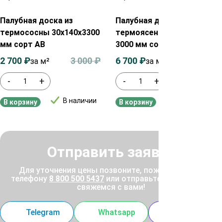
Палубная доска из
Палубная доска из
термососны 30х140х3300
термоясеня 20х120х900-
мм сорт АВ
3000 мм сорт Экстра
2 700
₽
3 000
₽
6 700
₽
7 100
₽
за м²
за м²
-
+
-
+
В наличии
В наличии
В корзину
В корзину
Отправить заявку
Для уточнения цены позвоните, пожалуйста, по
телефону
8 800 500 5437
или отправьте заявку, и мы
свяжемся с вами!
Telegram
Whatsapp
MAX