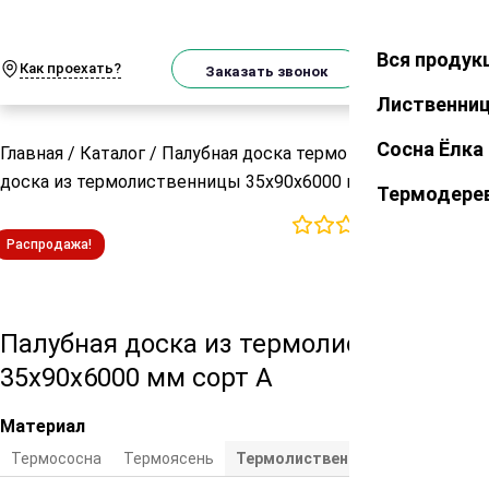
О
Телеграм
MAX
м
Вся продук
Закрыть
Как проехать?
Корзин
Заказать звонок
Лиственни
Сосна Ёлка
Главная
/
Каталог
/
Палубная доска термо
/
Палубная
доска из термолиственницы 35х90х6000 мм сорт А
Термодере
0
отзывов
Распродажа!
Палубная доска из термолиственницы
35х90х6000 мм сорт А
Материал
Термососна
Термоясень
Термолиственница