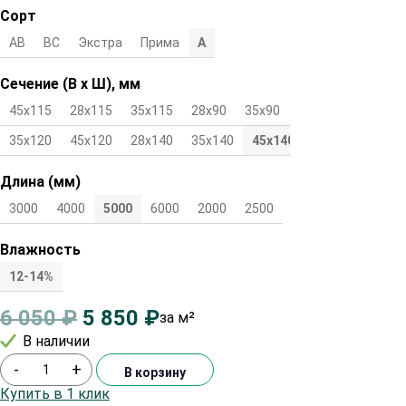
Сорт
АВ
ВС
Экстра
Прима
А
Сечение (В х Ш), мм
45х115
28х115
35х115
28х90
35х90
45х90
28х120
35х120
45х120
28х140
35х140
45х140
Длина (мм)
3000
4000
5000
6000
2000
2500
Влажность
12-14%
6 050
₽
5 850
₽
за м²
В наличии
-
+
В корзину
Купить в 1 клик