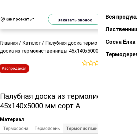
О
Телеграм
MAX
м
Вся продук
Закрыть
Как проехать?
Корзин
Заказать звонок
Лиственни
Сосна Ёлка
Главная
/
Каталог
/
Палубная доска термо
/
Палубная
доска из термолиственницы 45х140х5000 мм сорт А
Термодере
0
отзывов
Распродажа!
Палубная доска из термолиственницы
45х140х5000 мм сорт А
Материал
Термососна
Термоясень
Термолиственница