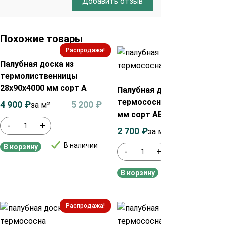
Добавить отзыв
Похожие товары
Распродажа!
Распродажа!
Палубная доска из
термолиственницы
28х90х4000 мм сорт А
Палубная доска из
термососны 30х140х3600
4 900
₽
5 200
₽
за м²
мм сорт АВ
-
+
2 700
₽
3 000
₽
за м²
В наличии
В корзину
-
+
В наличии
В корзину
Распродажа!
Распродажа!