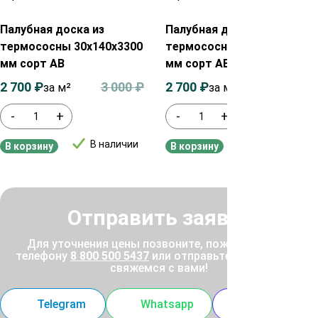
Палубная доска из
Палубная доска из
термососны 30х140х3300
термососны 30х140х3000
мм сорт АВ
мм сорт АВ
2 700
₽
3 000
₽
2 700
₽
3 000
₽
за м²
за м²
-
+
-
+
В наличии
В наличии
В корзину
В корзину
Отправить заявку
Для уточнения цены позвоните, пожалуйста, по
телефону
8 800 500 5437
или отправьте заявку, и мы
свяжемся с вами!
Telegram
Whatsapp
MAX