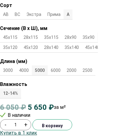
Сорт
АВ
ВС
Экстра
Прима
А
Сечение (В х Ш), мм
45х115
28х115
35х115
28х90
35х90
45х90
28х120
35х120
45х120
28х140
35х140
45х140
Длина (мм)
3000
4000
5000
6000
2000
2500
Влажность
12-14%
6 050
₽
5 650
₽
за м²
В наличии
-
+
В корзину
Купить в 1 клик