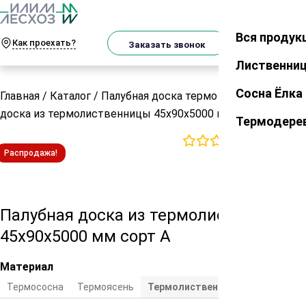
О
Телеграм
MAX
м
Вся продук
Закрыть
Как проехать?
Корзин
Заказать звонок
Лиственни
Сосна Ёлка
Главная
/
Каталог
/
Палубная доска термо
/
Палубная
доска из термолиственницы 45х90х5000 мм сорт А
Термодере
0
отзывов
Распродажа!
Палубная доска из термолиственницы
45х90х5000 мм сорт А
Материал
Термососна
Термоясень
Термолиственница