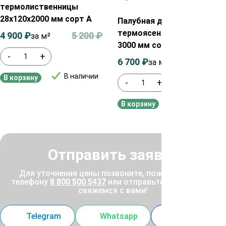
термолиственницы
28х120х2000 мм сорт А
Палубная доска из
термоясеня 20х130х900-
4 900
₽
5 200
₽
за м²
3000 мм сорт Экстра
-
+
6 700
₽
7 100
₽
за м²
В наличии
В корзину
-
+
В наличии
В корзину
Отправить заявку
Для уточнения цены позвоните, пожалуйста, по
телефону
8 800 500 5437
или отправьте заявку, и мы
свяжемся с вами!
Telegram
Whatsapp
MAX