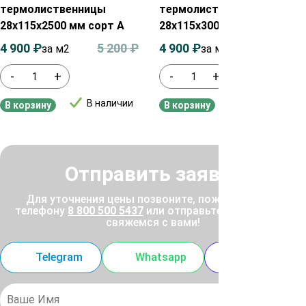
термолиственницы
термолиственницы
28х115х2500 мм сорт А
28х115х3000 мм сорт А
4 900
₽
5 200
₽
4 900
₽
5 200
₽
за м2
за м2
-
+
-
+
В наличии
В наличии
В корзину
В корзину
Отправить заявку
Для уточнения цены позвоните, пожалуйста, по
телефону
8 800 500 5437
или отправьте заявку, и мы
свяжемся с вами!
Telegram
Whatsapp
MAX