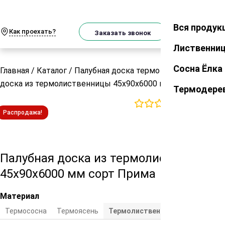
О
Телеграм
MAX
м
Вся продук
Закрыть
Как проехать?
Корзин
Заказать звонок
Лиственни
Сосна Ёлка
Главная
/
Каталог
/
Палубная доска термо
/
Палубная
доска из термолиственницы 45х90х6000 мм сорт Прима
Термодере
0
отзывов
Распродажа!
Палубная доска из термолиственницы
45х90х6000 мм сорт Прима
Материал
Термососна
Термоясень
Термолиственница