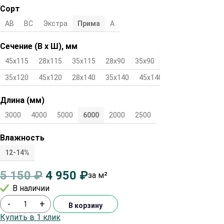
Сорт
АВ
ВС
Экстра
Прима
А
Сечение (В х Ш), мм
45х115
28х115
35х115
28х90
35х90
45х90
28х120
35х120
45х120
28х140
35х140
45х140
Длина (мм)
3000
4000
5000
6000
2000
2500
Влажность
12-14%
5 150
₽
4 950
₽
за м²
В наличии
-
+
В корзину
Купить в 1 клик