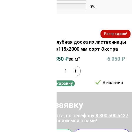
1 звезда
0%
Распродажа!
Распродажа!
из лиственницы
Палубная доска из лиственницы
орт Прима
45х115х2000 мм сорт Экстра
3 650
₽
5 850
₽
6 050
₽
за м²
-
+
В наличии
В наличии
В корзину
Отправить заявку
ены позвоните, пожалуйста, по телефону
8 800 500 5437
 отправьте заявку, и мы свяжемся с вами!