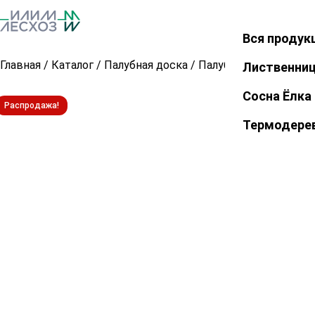
Вся продук
Закрыть
Главная
/
Каталог
/
Палубная доска
/
Палубная доска из л
Лиственни
Сосна Ёлка
Распродажа!
Термодере