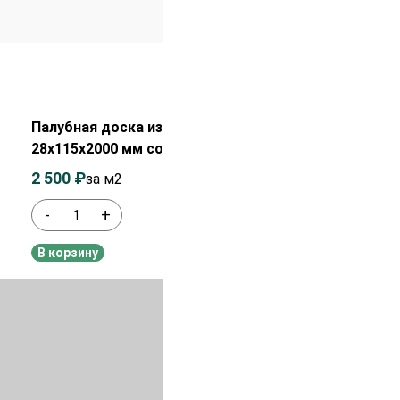
Распродажа!
Палубная доска из лиственницы
28х115х2000 мм сорт Прима
2 500
₽
2 700
₽
за м2
-
+
В наличии
В корзину