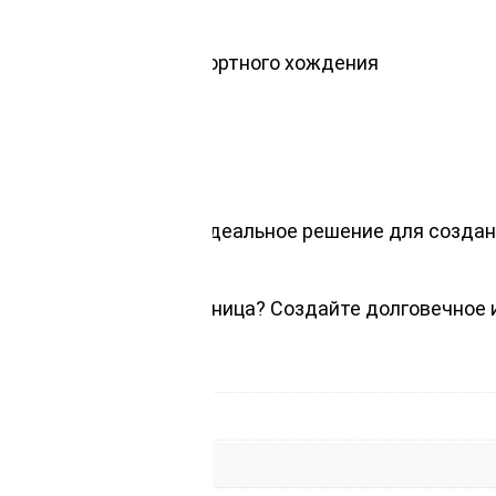
 эксплуатации
ными фасками для комфортного хождения
нообразных проектов
 пирсов и бассейнов. Идеальное решение для созда
мм, сибирская лиственница? Создайте долговечное 