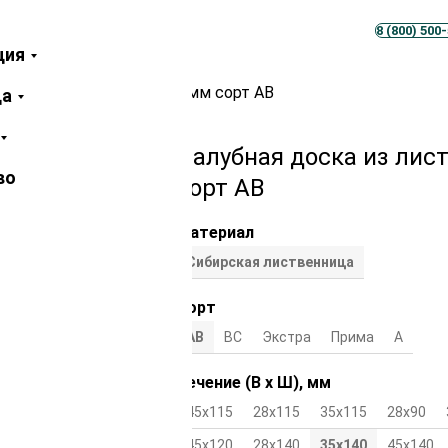
Телеграм
MAX
8 (800) 500
ция
иственницы 35х140х2000 мм сорт АВ
ца
Палубная доска из лис
во
сорт АВ
Материал
Сибирская лиственница
Сорт
АВ
ВС
Экстра
Прима
А
Сечение (В х Ш), мм
45х115
28х115
35х115
28х90
45х120
28х140
35х140
45х140