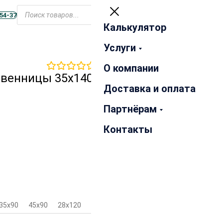
Открыть
меню
-54-37
Калькулятор
Закрыть
Услуги
0
отзывов
О компании
твенницы 35х140х2000 мм
Доставка и оплата
Партнёрам
Контакты
35х90
45х90
28х120
35х120