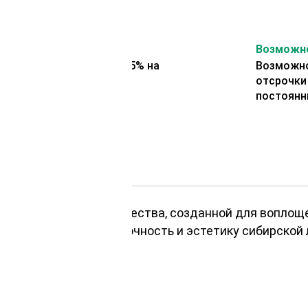
На второй заказ
Возможно
Представляем скидку 5% на
Возможно
второй заказ
отсрочки
постоянн
й доской высокого качества, созданной для воплощ
ие сочетает в себе прочность и эстетику сибирской
зования.