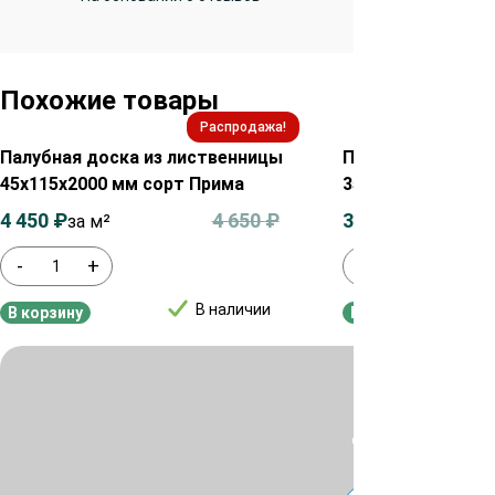
Похожие товары
Распродажа!
Палубная доска из лиственницы
Палубная доска 
45х115х2000 мм сорт Прима
35х90х2000 мм с
4 450
₽
4 650
₽
3 450
₽
за м²
за м²
-
+
-
+
В наличии
В корзину
В корзину
Для уточнения ц
или