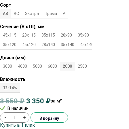
Сорт
АВ
ВС
Экстра
Прима
А
Сечение (В х Ш), мм
45х115
28х115
35х115
28х90
35х90
45х90
28х120
35х120
45х120
28х140
35х140
45х140
Длина (мм)
3000
4000
5000
6000
2000
2500
Влажность
12-14%
3 550
₽
3 350
₽
за м²
В наличии
-
+
В корзину
Купить в 1 клик