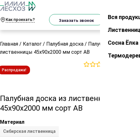
О
Телеграм
MAX
м
Вся продук
Закрыть
Как проехать?
Корзин
Заказать звонок
Лиственни
Сосна Ёлка
Главная
/
Каталог
/
Палубная доска
/
Палубная доска из
лиственницы 45х90х2000 мм сорт АВ
Термодере
0
отзывов
Распродажа!
Палубная доска из лиственницы
45х90х2000 мм сорт АВ
Материал
Сибирская лиственница