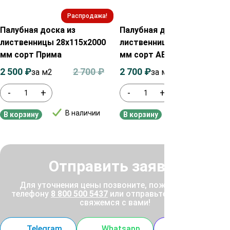
Распродажа!
Распродажа!
Палубная доска из
Палубная доска из
лиственницы 28х115х2000
лиственницы 35х90х2000
мм сорт Прима
мм сорт АВ
2 500
₽
2 700
₽
2 700
₽
2 900
₽
за м2
за м²
-
+
-
+
В наличии
В наличии
В корзину
В корзину
Отправить заявку
Для уточнения цены позвоните, пожалуйста, по
телефону
8 800 500 5437
или отправьте заявку, и мы
свяжемся с вами!
Telegram
Whatsapp
MAX