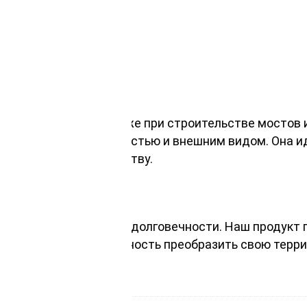
м
нными кромками
нии
овых дорожек, а также при строительстве мостов и
ключительной прочностью и внешним видом. Она ид
 открытому пространству.
 высокого качества и долговечности. Наш продукт
. Не упустите возможность преобразить свою терр