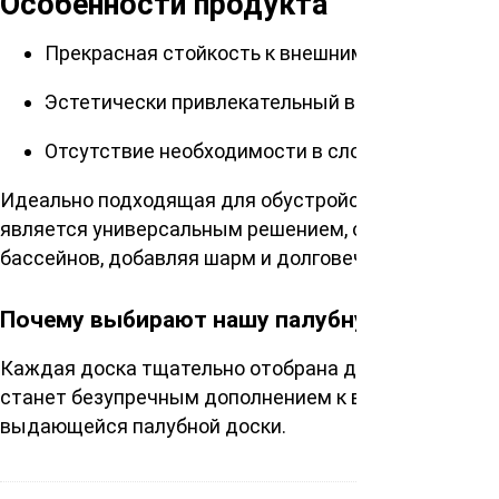
Особенности продукта
Прекрасная стойкость к внешним воздействия
Эстетически привлекательный вид с закругле
Отсутствие необходимости в сложном соедине
Идеально подходящая для обустройства веранд, сад
является универсальным решением, обладающим ис
бассейнов, добавляя шарм и долговечность вашему
Почему выбирают нашу палубную доску?
Каждая доска тщательно отобрана для обеспечения
станет безупречным дополнением к вашему проекту
выдающейся палубной доски.