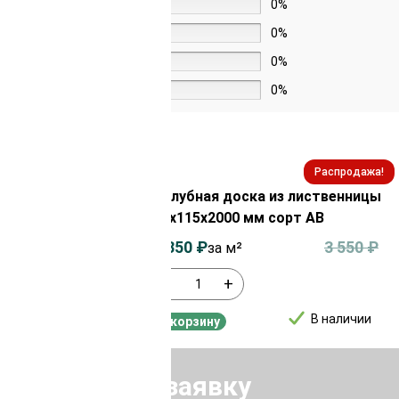
4 звезды
0%
3 звезды
0%
2 звезды
0%
1 звезда
0%
Распродажа!
Распродажа!
из лиственницы
Палубная доска из лиственницы
сорт ВС
45х115х2000 мм сорт АВ
2 750
₽
3 350
₽
3 550
₽
за м²
-
+
В наличии
В наличии
В корзину
Отправить заявку