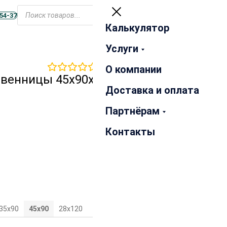
Открыть
меню
-54-37
Калькулятор
Закрыть
Услуги
0
отзывов
О компании
твенницы 45х90х2500 мм
Доставка и оплата
Партнёрам
Контакты
35х90
45х90
28х120
35х120