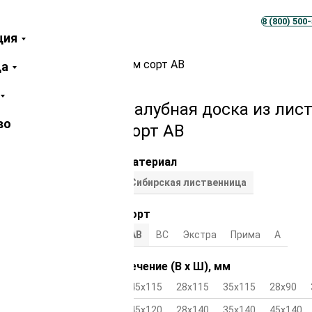
Телеграм
MAX
8 (800) 500
ция
иственницы 45х90х2500 мм сорт АВ
ца
Палубная доска из лис
во
сорт АВ
Материал
Сибирская лиственница
Сорт
АВ
ВС
Экстра
Прима
А
Сечение (В х Ш), мм
45х115
28х115
35х115
28х90
45х120
28х140
35х140
45х140