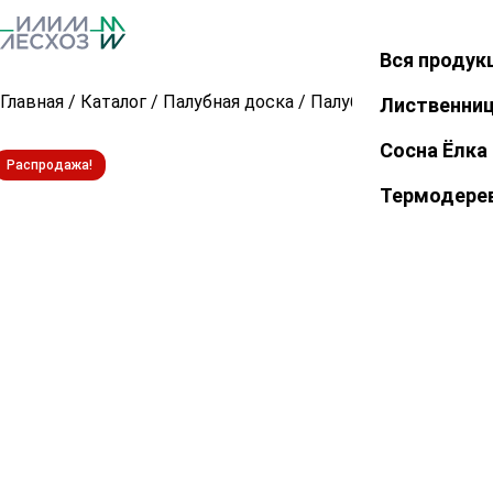
Вся продук
Закрыть
Главная
/
Каталог
/
Палубная доска
/
Палубная доска из л
Лиственни
Сосна Ёлка
Распродажа!
Термодере