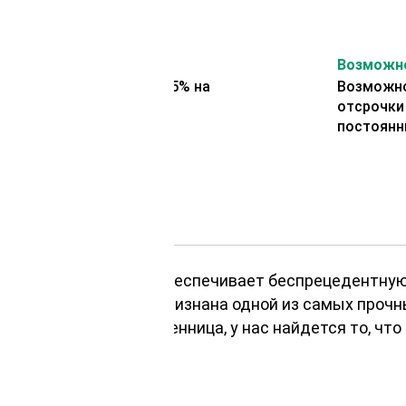
На второй заказ
Возможно
Представляем скидку 5% на
Возможно
второй заказ
отсрочки
постоянн
 открытом воздухе обеспечивает беспрецедентную 
ирская лиственница признана одной из самых прочн
0мм, сибирская лиственница, у нас найдется то, чт