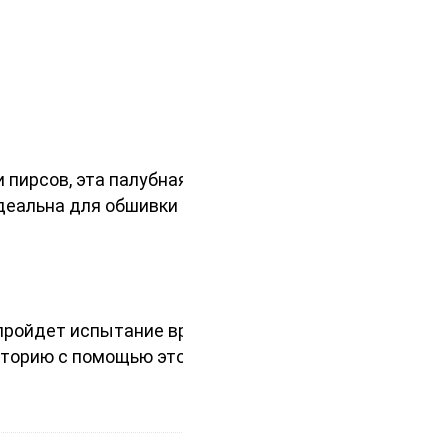
 пирсов, эта палубная доска
еальна для обшивки вокруг
 пройдет испытание временем и
иторию с помощью этой