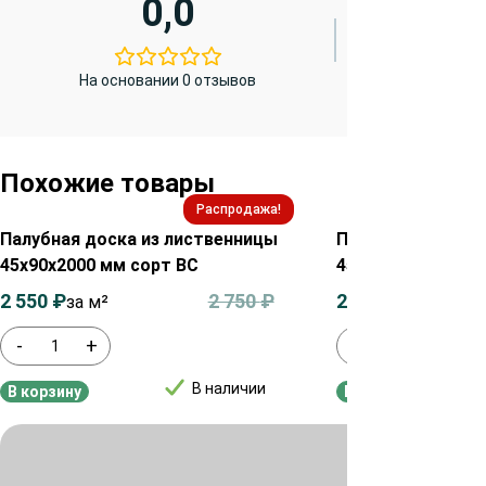
0,0
На основании 0 отзывов
Похожие товары
Распродажа!
Палубная доска из лиственницы
Палубная доска 
45х90х2000 мм сорт ВС
45х115х2000 мм 
2 550
₽
2 750
₽
2 550
₽
за м²
за м²
-
+
-
+
В наличии
В корзину
В корзину