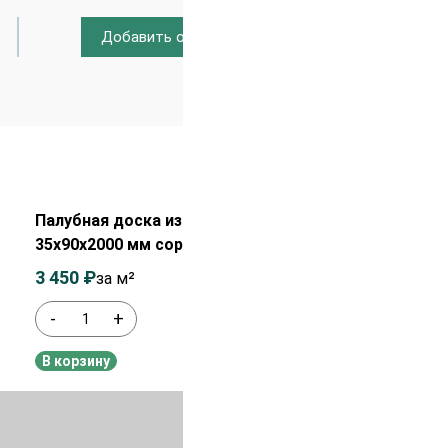
Добавить отзыв
Распродажа!
Палубная доска из лиственницы
35х90х2000 мм сорт Прима
3 450
₽
3 650
₽
за м²
-
+
В наличии
В корзину