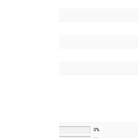
5 звёзд
0%