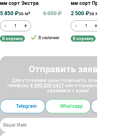
мм сорт Экстра
мм сорт Прима
5 850
₽
6 050
₽
2 500
₽
2 700
₽
за м²
за м²
-
+
-
+
В наличии
В наличии
В корзину
В корзину
Отправить заявку
Для уточнения цены позвоните, пожалуйста, по
телефону
8 800 500 5437
или отправьте заявку, и мы
свяжемся с вами!
Telegram
Whatsapp
MAX