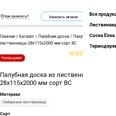
О
Телеграм
MAX
м
Вся продук
Закрыть
Как проехать?
Корзин
Заказать звонок
Лиственни
Сосна Ёлка
Главная
/
Каталог
/
Палубная доска
/
Палубная доска из
лиственницы 28х115х2000 мм сорт ВС
Термодере
0
отзывов
Распродажа!
Палубная доска из лиственницы
28х115х2000 мм сорт ВС
Материал
Сибирская лиственница
Сорт