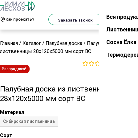
О
Телеграм
MAX
м
Вся продук
Закрыть
Как проехать?
Корзин
Заказать звонок
Лиственни
Сосна Ёлка
Главная
/
Каталог
/
Палубная доска
/
Палубная доска из
лиственницы 28х120х5000 мм сорт ВС
Термодере
0
отзывов
Распродажа!
Палубная доска из лиственницы
28х120х5000 мм сорт ВС
Материал
Сибирская лиственница
Сорт