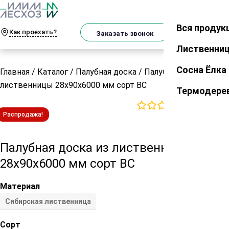
О
Телеграм
MAX
м
Вся продук
Закрыть
Как проехать?
Корзин
Заказать звонок
Лиственни
Сосна Ёлка
Главная
/
Каталог
/
Палубная доска
/
Палубная доска из
лиственницы 28х90х6000 мм сорт ВС
Термодере
0
отзывов
Распродажа!
Палубная доска из лиственницы
28х90х6000 мм сорт ВС
Материал
Сибирская лиственница
Сорт