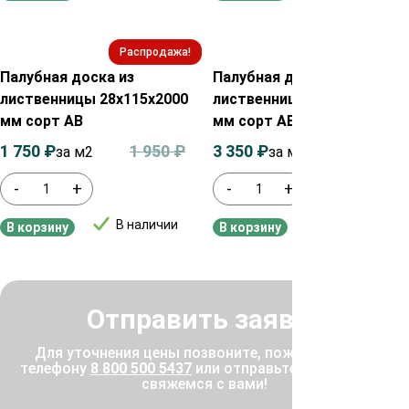
Распродажа!
Распродажа!
Палубная доска из
Палубная доска из
лиственницы 28х115х2000
лиственницы 45х115х2000
мм сорт АВ
мм сорт АВ
1 750
₽
1 950
₽
3 350
₽
3 550
₽
за м2
за м²
-
+
-
+
В наличии
В наличии
В корзину
В корзину
Отправить заявку
Для уточнения цены позвоните, пожалуйста, по
телефону
8 800 500 5437
или отправьте заявку, и мы
свяжемся с вами!