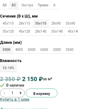
АВ
ВС
Экстра
Прима
А
Сечение (В х Ш), мм
45х115
28х115
35х115
28х90
35х90
45х90
28х120
35х120
45х120
28х140
35х140
45х140
Длина (мм)
3000
4000
5000
6000
2000
2500
Влажность
12-14%
2 350
₽
2 150
₽
за м²
В наличии
-
+
В корзину
Купить в 1 клик