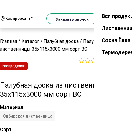
О
Телеграм
MAX
м
Вся продук
Закрыть
Как проехать?
Корзин
Заказать звонок
Лиственни
Сосна Ёлка
Главная
/
Каталог
/
Палубная доска
/
Палубная доска из
лиственницы 35х115х3000 мм сорт ВС
Термодере
0
отзывов
Распродажа!
Палубная доска из лиственницы
35х115х3000 мм сорт ВС
Материал
Сибирская лиственница
Сорт