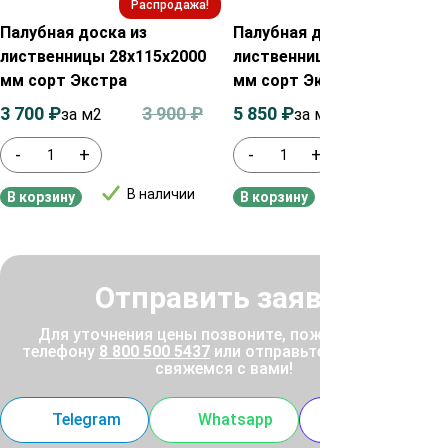
Распродажа!
Распродажа!
Палубная доска из
Палубная доска из
лиственницы 28х115х2000
лиственницы 45х115х2000
мм сорт Экстра
мм сорт Экстра
3 700
₽
3 900
₽
5 850
₽
6 050
₽
за м2
за м²
-
+
-
+
В наличии
В наличии
В корзину
В корзину
Отправить заявку
Для уточнения цены позвоните, пожалуйста, по
телефону
8 800 500 5437
или отправьте заявку, и мы
свяжемся с вами!
Telegram
Whatsapp
MAX