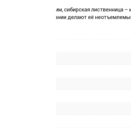
 сорт ВС 45х115х5000мм, сибирская лиственница – 
 и легкость в обслуживании делают её неотъемлем