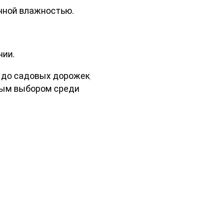
енной влажностью.
нии.
 до садовых дорожек, мостов,
рным выбором среди