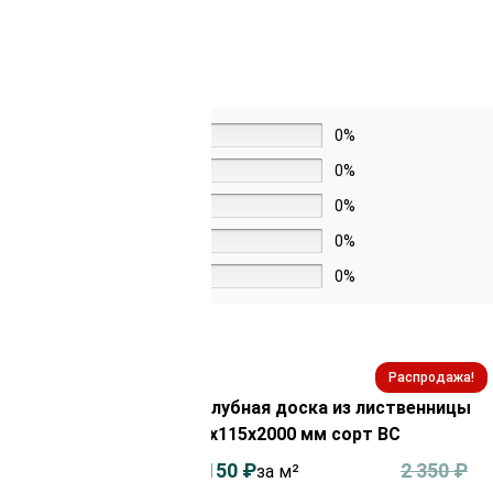
5 звёзд
0%
4 звезды
0%
3 звезды
0%
2 звезды
0%
1 звезда
0%
Распродажа!
Распродажа!
из лиственницы
Палубная доска из лиственницы
орт ВС
35х115х2000 мм сорт ВС
2 750
₽
2 150
₽
2 350
₽
за м²