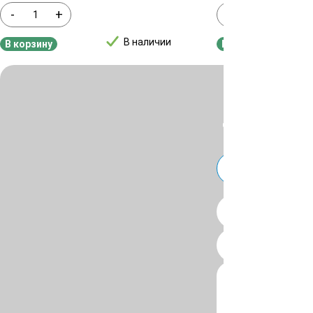
-
+
-
+
В наличии
В корзину
В корзину
Для уточнения ц
или
Telegra