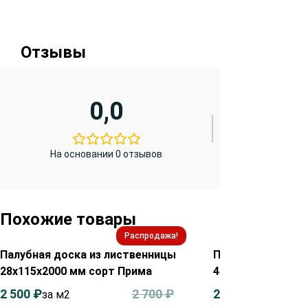
Отзывы
0,0
На основании 0 отзывов
Похожие товары
Распродажа!
Палубная доска из лиственницы
Палубная доска 
28х115х2000 мм сорт Прима
45х90х2000 мм с
2 500
₽
2 700
₽
2 550
₽
за м2
за м²