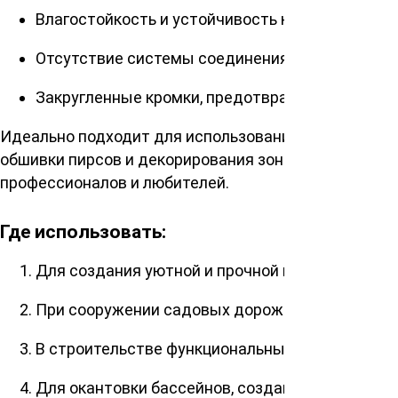
Влагостойкость и устойчивость к истиранию и
Отсутствие системы соединения «шип-паз» для
Закругленные кромки, предотвращающие повр
Идеально подходит для использования в разнообраз
обшивки пирсов и декорирования зоны вокруг басс
профессионалов и любителей.
Где использовать:
Для создания уютной и прочной веранды дома 
При сооружении садовых дорожек и внешнем 
В строительстве функциональных и эстетичных
Для окантовки бассейнов, создания неповторим