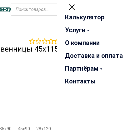
Открыть
меню
-54-37
Калькулятор
Закрыть
Услуги
0
отзывов
О компании
твенницы 45х115х5000 мм
Доставка и оплата
Партнёрам
Контакты
35х90
45х90
28х120
35х120