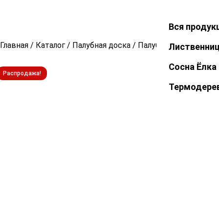
Вся продук
Закрыть
Главная
/
Каталог
/
Палубная доска
/
Палубная доска из л
Лиственни
Сосна Ёлка
Распродажа!
Термодере