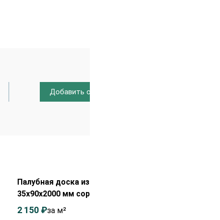
Добавить отзыв
Распродажа!
Палубная доска из лиственницы
35х90х2000 мм сорт ВС
2 150
₽
2 350
₽
за м²