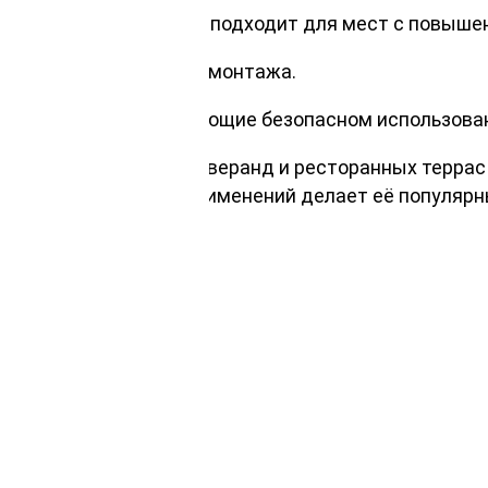
 осадкам, что идеально подходит для мест с повыш
 облегчения процесса монтажа.
еждения и способствующие безопасном использова
ных конструкциях: от веранд и ресторанных террас
ейнов. Разнообразие применений делает её популя
или ресторана.
ландшафтном дизайне.
 мостов или пирсов.
ого экстерьера.