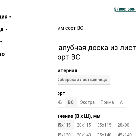
Телеграм
MAX
8 (800) 500
ция
иственницы 45х115х5000 мм сорт ВС
ца
Палубная доска из лис
во
сорт ВС
Материал
Сибирская лиственница
Сорт
АВ
ВС
Экстра
Прима
А
Сечение (В х Ш), мм
45х115
28х115
35х115
28х90
45х120
28х140
35х140
45х140