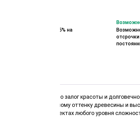
На второй заказ
Возможно
Представляем скидку 5% на
Возможно
второй заказ
отсрочки
постоянн
ружных покрытий – это залог красоты и долговечно
благодаря естественному оттенку древесины и выс
 к использованию в проектах любого уровня сложнос
доску: