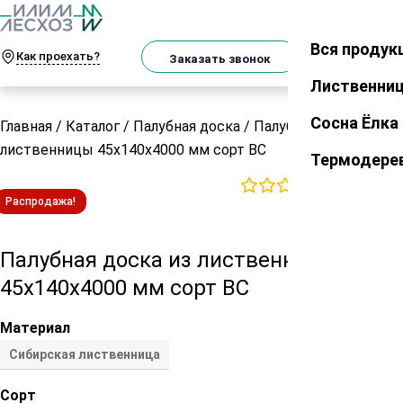
О
Телеграм
MAX
м
Вся продук
Закрыть
Как проехать?
Корзин
Заказать звонок
Лиственни
Сосна Ёлка
Главная
/
Каталог
/
Палубная доска
/
Палубная доска из
лиственницы 45х140х4000 мм сорт ВС
Термодере
0
отзывов
Распродажа!
Палубная доска из лиственницы
45х140х4000 мм сорт ВС
Материал
Сибирская лиственница
Сорт