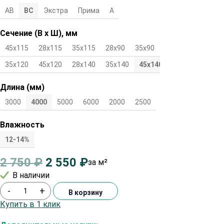
АВ
ВС
Экстра
Прима
А
Сечение (В х Ш), мм
45х115
28х115
35х115
28х90
35х90
45х90
28х120
35х120
45х120
28х140
35х140
45х140
Длина (мм)
3000
4000
5000
6000
2000
2500
Влажность
12-14%
2 750
₽
2 550
₽
за м²
В наличии
-
+
В корзину
Купить в 1 клик