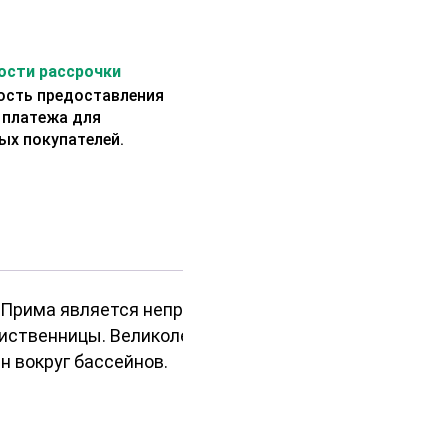
сти рассрочки
сть предоставления
 платежа для
ых покупателей.
т Прима является непревзойденным
лиственницы. Великолепно
н вокруг бассейнов.