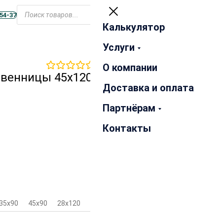
Открыть
меню
-54-37
Калькулятор
Закрыть
Услуги
0
отзывов
О компании
твенницы 45х120х4000 мм
Доставка и оплата
Партнёрам
Контакты
35х90
45х90
28х120
35х120