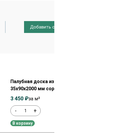
Добавить отзыв
Распродажа!
Палубная доска из лиственницы
35х90х2000 мм сорт Прима
3 450
₽
3 650
₽
за м²
-
+
В наличии
В корзину