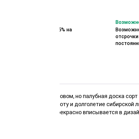
На второй заказ
Возможно
Представляем скидку 5% на
Возможно
второй заказ
отсрочки
постоянн
рьера может быть вызовом, но палубная доска сор
ву естественную красоту и долголетие сибирской 
к, мостов, пирсов и прекрасно вписывается в дизай