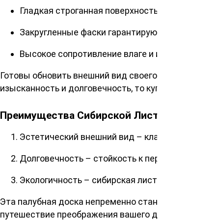
Гладкая строганная поверхность обеспечивае
Закругленные фаски гарантируют безопасность
Высокое сопротивление влаге и истиранию – н
Готовы обновить внешний вид своего недвижимого 
изысканность и долговечность, то купить палубную
Преимущества Сибирской Лиственницы
Эстетический внешний вид – классическое дер
Долговечность – стойкость к перепадам темпе
Экологичность – сибирская лиственница явля
Эта палубная доска непременно станет украшением
путешествие преображения вашего дома уже сегод