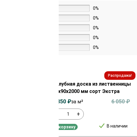
5 звёзд
0%
4 звезды
0%
3 звезды
0%
2 звезды
0%
1 звезда
0%
Распродажа!
Распродажа!
из лиственницы
Палубная доска из лиственницы
орт Экстра
45х90х2000 мм сорт Экстра
3 900
₽
5 850
₽
6 050
₽
за м²
-
+
В наличии
В наличии
В корзину