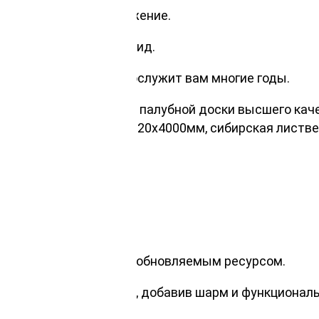
т комфортное передвижение.
 и изящный внешний вид.
апольное покрытие прослужит вам многие годы.
имущества с помощью палубной доски высшего каче
 доску сорт Прима 45х120х4000мм, сибирская листв
евянное покрытие.
ратур и влажности.
ется натуральным и возобновляемым ресурсом.
 вашего пространства, добавив шарм и функциональ
ня!