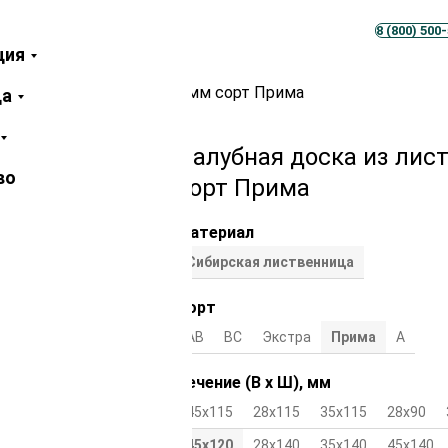
Телеграм
MAX
8 (800) 500
ция
иственницы 45х120х4000 мм сорт Прима
ца
Палубная доска из лис
во
сорт Прима
Материал
Сибирская лиственница
Сорт
АВ
ВС
Экстра
Прима
А
Сечение (В х Ш), мм
45х115
28х115
35х115
28х90
45х120
28х140
35х140
45х140