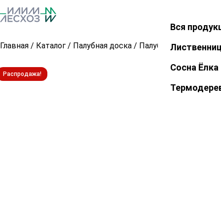
Вся продук
Закрыть
Главная
/
Каталог
/
Палубная доска
/
Палубная доска из л
Лиственни
Сосна Ёлка
Распродажа!
Термодере