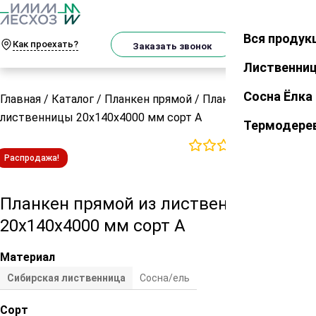
О
Телеграм
MAX
м
Вся продук
Закрыть
Как проехать?
Корзин
Заказать звонок
Лиственни
Сосна Ёлка
Главная
/
Каталог
/
Планкен прямой
/
Планкен прямой из
лиственницы 20х140х4000 мм сорт А
Термодере
0
отзывов
Распродажа!
Планкен прямой из лиственницы
20х140х4000 мм сорт А
Материал
Сибирская лиственница
Сосна/ель
Сорт