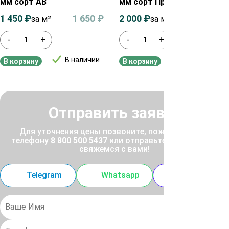
мм сорт АВ
мм сорт Прима
1 450
₽
1 650
₽
2 000
₽
2 200
₽
за м²
за м²
-
+
-
+
В наличии
В наличии
В корзину
В корзину
Отправить заявку
Для уточнения цены позвоните, пожалуйста, по
телефону
8 800 500 5437
или отправьте заявку, и мы
свяжемся с вами!
Telegram
Whatsapp
MAX