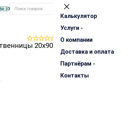
Открыть
меню
-54-37
Калькулятор
Закрыть
Услуги
0
отзывов
О компании
ственницы 20х90х6000 мм
Доставка и оплата
Партнёрам
Контакты