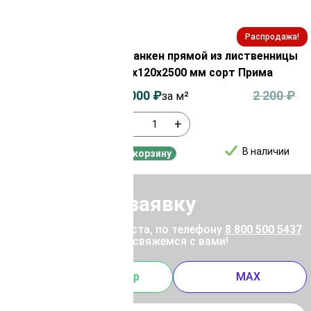
Распродажа!
Распродажа!
из лиственницы
Планкен прямой из лиственницы
орт АВ
20х120х2500 мм сорт Прима
1 650
₽
2 000
₽
2 200
₽
за м²
-
+
В наличии
В наличии
В корзину
Отправить заявку
ены позвоните, пожалуйста, по телефону
8 800 500 5437
 отправьте заявку, и мы свяжемся с вами!
m
Whatsapp
MAX