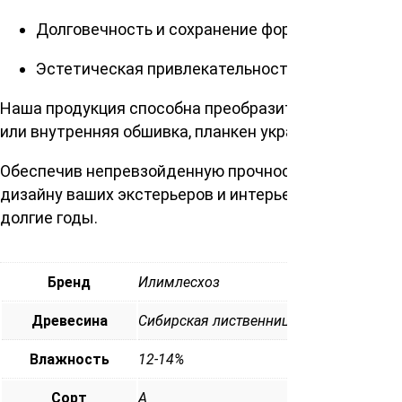
Долговечность и сохранение формы
Эстетическая привлекательность естественно
Наша продукция способна преобразить любое простр
или внутренняя обшивка, планкен украсит и защити
Обеспечив непревзойденную прочность и долговечн
дизайну ваших экстерьеров и интерьеров. Приглаша
долгие годы.
Бренд
Илимлесхоз
Древесина
Сибирская лиственница
Влажность
12-14%
Сорт
А