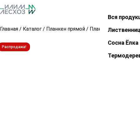
Вся продук
Закрыть
Главная
/
Каталог
/
Планкен прямой
/
Планкен прямой из 
Лиственни
Сосна Ёлка
Распродажа!
Термодере