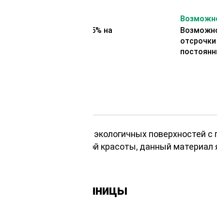
На второй заказ
Возможно
Представляем скидку 5% на
Возможно
второй заказ
отсрочки
постоянн
эстетичных, прочных и экологичных поверхностей 
очности и естественной красоты, данный материал
ирской лиственницы
ствиям