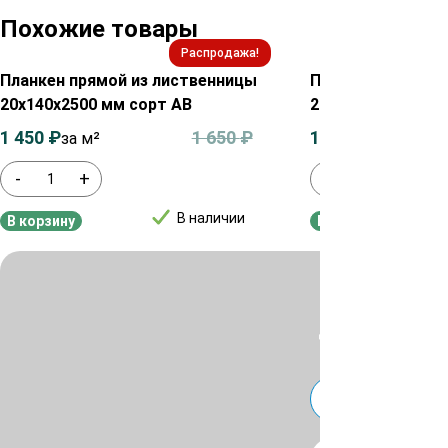
Похожие товары
Распродажа!
Планкен прямой из лиственницы
Планкен прямой 
20х140х2500 мм сорт АВ
20х90х2500 мм с
1 450
₽
1 650
₽
1 450
₽
за м²
за м²
-
+
-
+
В наличии
В корзину
В корзину
Для уточнения ц
или
Telegra