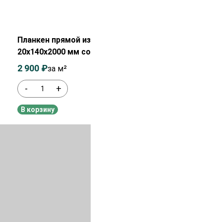
Распродажа!
Планкен прямой из лиственницы
20х140х2000 мм сорт Экстра
2 900
₽
3 100
₽
за м²
-
+
В наличии
В корзину