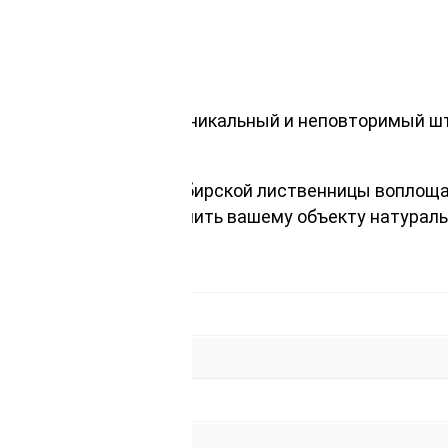
го дерева
анство, придав ему уникальный и неповторимый штр
т вашу недвижимость.
ость облицовки, из сибирской лиственницы воплоща
ем вас , чтобы обеспечить вашему объекту натурал