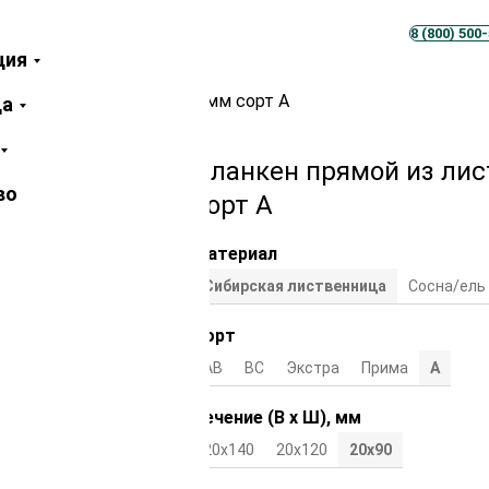
Телеграм
MAX
8 (800) 500
ция
лиственницы 20х90х6000 мм сорт А
ца
Планкен прямой из ли
во
сорт А
Материал
Сибирская лиственница
Сосна/ель
Сорт
АВ
ВС
Экстра
Прима
А
Сечение (В х Ш), мм
20х140
20х120
20х90