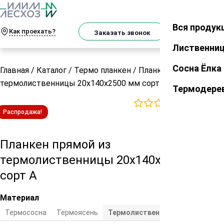
О
Телеграм
MAX
м
Вся продук
Закрыть
Как проехать?
Корзин
Заказать звонок
Лиственни
Сосна Ёлка
Главная
/
Каталог
/
Термо планкен
/
Планкен прямой из
термолиственницы 20х140х2500 мм сорт А
Термодере
0
отзывов
Распродажа!
Планкен прямой из
термолиственницы 20х140х2500 мм
сорт А
Материал
Термососна
Термоясень
Термолиственница