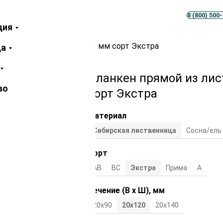
Телеграм
MAX
8 (800) 500
ция
лиственницы 20х120х3000 мм сорт Экстра
ца
Планкен прямой из ли
во
сорт Экстра
Материал
Сибирская лиственница
Сосна/ель
Сорт
АВ
ВС
Экстра
Прима
А
Сечение (В х Ш), мм
20х90
20х120
20х140