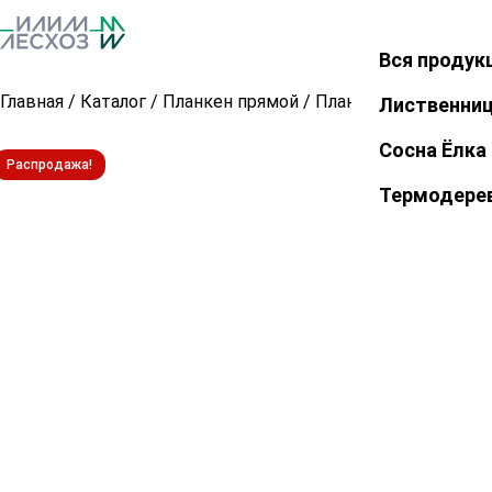
Вся продук
Закрыть
Главная
/
Каталог
/
Планкен прямой
/
Планкен прямой из 
Лиственни
Сосна Ёлка
Распродажа!
Термодере