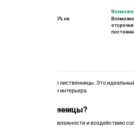
На второй заказ
Возможно
Представляем скидку 5% на
Возможно
второй заказ
отсрочки
постоянн
 прямого из сибирской лиственницы. Это идеальный
рьера своего дома или интерьера.
ибирской лиственницы?
ратурным перепадам, влажности и воздействию сол