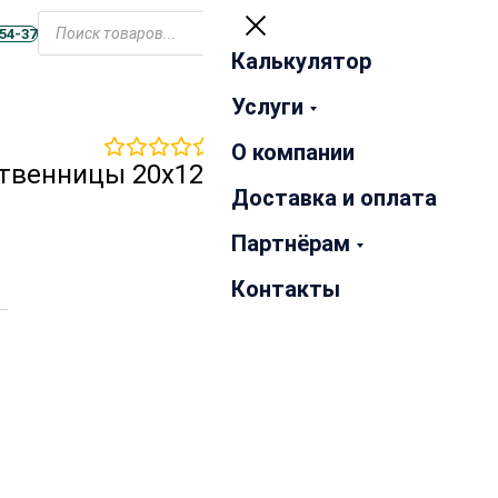
Открыть
меню
-54-37
Калькулятор
Закрыть
Услуги
0
отзывов
О компании
ственницы 20х120х3000 мм
Доставка и оплата
Партнёрам
Контакты