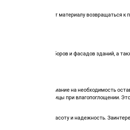
в течение многих лет.
ажности, что позволяет материалу возвращаться к 
е наружной обшивки заборов и фасадов зданий, а та
бому пространству.
х3000мм? Обратите внимание на необходимость ост
ия размеров лиственницы при влагопоглощении. Эт
вы вкладываетесь в красоту и надежность. Заинте