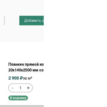
Добавить отзыв
Распродажа!
Планкен прямой из лиственницы
20х140х2500 мм сорт Экстра
2 900
₽
3 100
₽
за м²
-
+
В наличии
В корзину