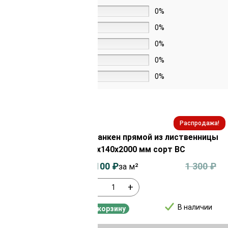
5 звёзд
0%
4 звезды
0%
3 звезды
0%
2 звезды
0%
1 звезда
0%
Распродажа!
Распродажа!
из лиственницы
Планкен прямой из лиственницы
сорт Экстра
20х140х2000 мм сорт ВС
3 100
₽
1 100
₽
1 300
₽
за м²
-
+
В наличии
В наличии
В корзину