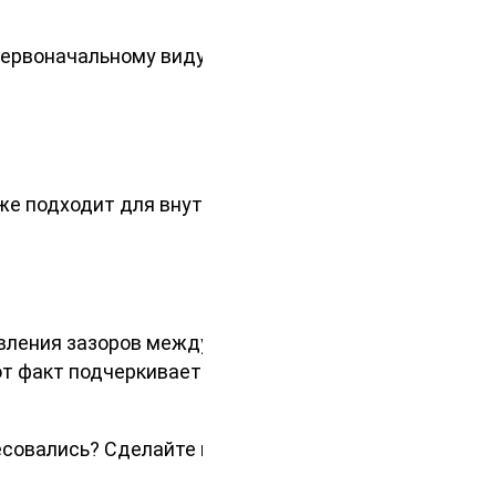
первоначальному виду после
кже подходит для внутренней
авления зазоров между блоками
от факт подчеркивает важность
ресовались? Сделайте правильный