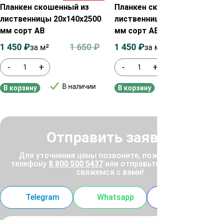
Планкен скошенный из
Планкен скошенный из
лиственницы 20х140х2500
лиственницы 20х90х2500
мм сорт АВ
мм сорт АВ
1 450
₽
1 650
₽
1 450
₽
1 650
₽
за м²
за м²
-
+
-
+
В наличии
В наличии
В корзину
В корзину
Отправить заявку
Для уточнения цены позвоните, пожалуйста, по
телефону
8 800 500 5437
или отправьте заявку, и мы
свяжемся с вами!
Telegram
Whatsapp
MAX