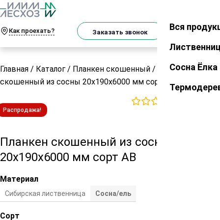
О
Телеграм
MAX
м
Вся продук
Закрыть
Как проехать?
Корзин
Заказать звонок
Лиственни
Сосна Ёлка
Главная
/
Каталог
/
Планкен скошенный
/
Планкен
скошенный из сосны 20х190х6000 мм сорт АВ
Термодере
0
отзывов
Распродажа!
Планкен скошенный из сосны
20х190х6000 мм сорт АВ
Материал
Сибирская лиственница
Сосна/ель
Сорт