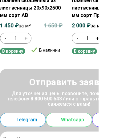
Планкен скошенный из
Планкен скошенный из
лиственницы 20х90х2500
лиственницы 20х140х2000
мм сорт АВ
мм сорт Прима
1 450
₽
1 650
₽
2 000
₽
2 200
₽
за м²
за м²
-
+
-
+
В наличии
В наличии
В корзину
В корзину
Отправить заявку
Для уточнения цены позвоните, пожалуйста, по
телефону
8 800 500 5437
или отправьте заявку, и мы
свяжемся с вами!
Telegram
Whatsapp
MAX