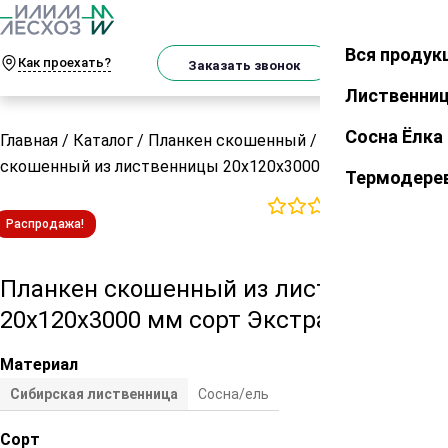
О
Телеграм
MAX
м
Вся продук
Закрыть
Как проехать?
Корзин
Заказать звонок
Лиственни
Сосна Ёлка
Главная
/
Каталог
/
Планкен скошенный
/
Планкен
скошенный из лиственницы 20х120х3000 мм сорт Экстра
Термодере
0
отзывов
Распродажа!
Планкен скошенный из лиственницы
20х120х3000 мм сорт Экстра
Материал
Сибирская лиственница
Сосна/ель
Сорт