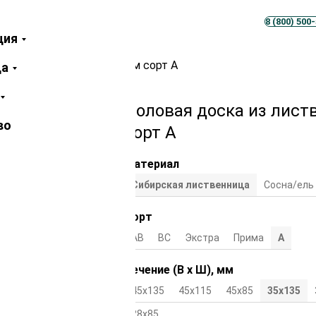
Телеграм
MAX
8 (800) 500
ция
твенницы 35х135х3000 мм сорт А
ца
Половая доска из лист
во
сорт А
Материал
Сибирская лиственница
Сосна/ель
Сорт
АВ
ВС
Экстра
Прима
А
Сечение (В х Ш), мм
45х135
45х115
45х85
35х135
28х85