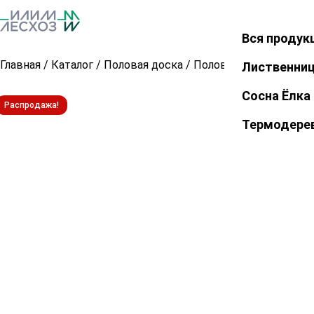
Вся продук
Закрыть
Главная
/
Каталог
/
Половая доска
/
Половая доска из лис
Лиственни
Сосна Ёлка
Распродажа!
Термодере