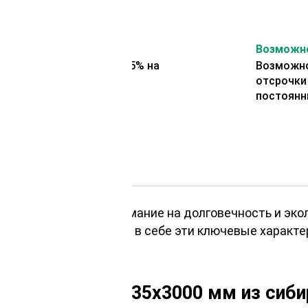
На второй заказ
Возможно
Представляем скидку 5% на
Возможно
второй заказ
отсрочки
постоянн
 важно обратить внимание на долговечность и экол
– это выбор, сочетающий в себе эти ключевые характ
ола сорт А 35x135x3000 мм из сиб