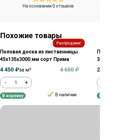
На основании 0 отзывов
Похожие товары
Распродажа!
Половая доска из лиственницы
Половая доска и
45х135х3000 мм сорт Прима
35х85х4000 мм с
4 450
₽
4 650
₽
2 150
₽
за м²
за м²
-
+
-
+
В наличии
В корзину
В корзину
Для уточнения ц
или