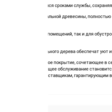
на своими выдающимися сроками службы, сохраняя 
льзуется массив натуральной древесины, полность
 классических жилых помещений, так и для обустро
ра и теплота натурального дерева обеспечат уют и
дать идеальное половое покрытие, сочетающее в се
 ее монтаж и последующее обслуживание становит
атитесь к надежным поставщикам, гарантирующим в