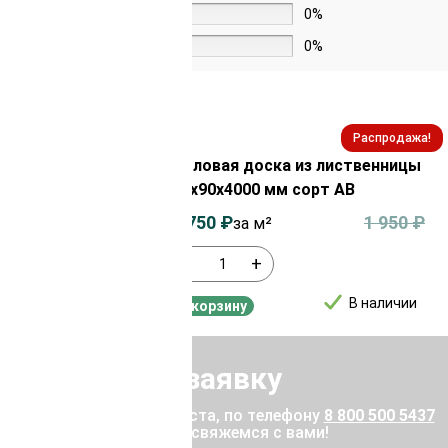
2 звезды
0%
1 звезда
0%
Распродажа!
Распродажа!
з лиственницы
Половая доска из лиственницы
орт ВС
28х90х4000 мм сорт АВ
2 350
₽
1 750
₽
1 950
₽
за м²
-
+
В наличии
В наличии
В корзину
Отправить заявку
ены позвоните, пожалуйста, по телефону
8 800 500 5437
 отправьте заявку, и мы свяжемся с вами!