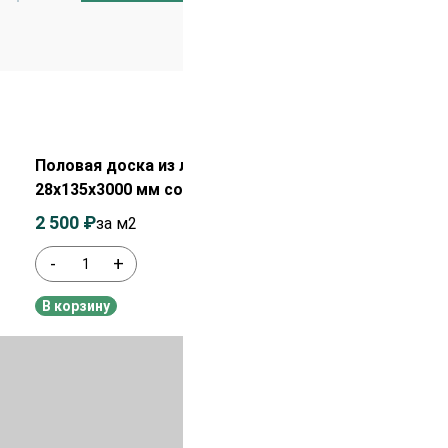
Распродажа!
Половая доска из лиственницы
28х135х3000 мм сорт Прима
2 500
₽
2 700
₽
за м2
-
+
В наличии
В корзину