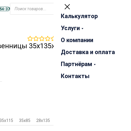
Открыть
меню
-54-37
Калькулятор
Закрыть
Услуги
0
отзывов
О компании
венницы 35х135х3000 мм
Доставка и оплата
Партнёрам
Контакты
35х115
35х85
28х135
28х115