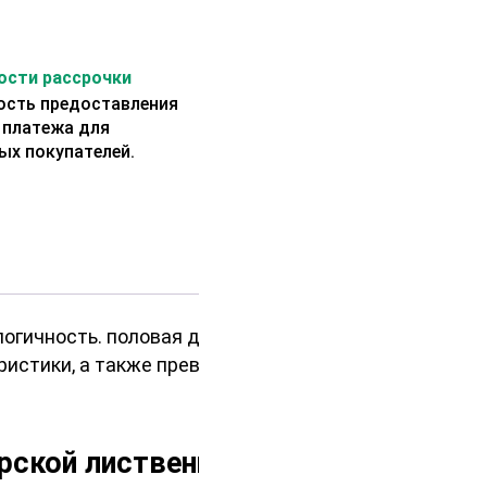
сти рассрочки
сть предоставления
 платежа для
ых покупателей.
огичность. половая доска из
еристики, а также превосходит
ирской лиственницы?