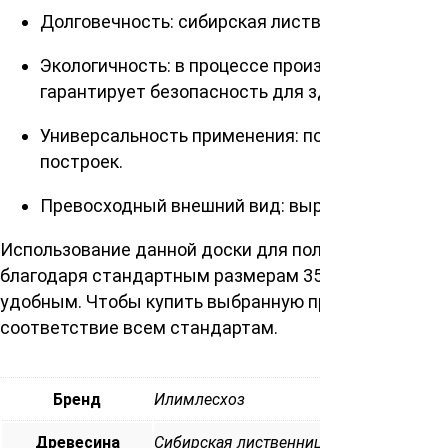
Долговечность: сибирская лиственница извест
Экологичность: в процессе производства испо
гарантирует безопасность для здоровья.
Универсальность применения: подходит как для
построек.
Превосходный внешний вид: выраженная тексту
Использование данной доски для пола помогает соз
благодаря стандартным размерам 35*135*3000 мм,
удобным. Чтобы купить выбранную продукцию, обр
соответствие всем стандартам.
Бренд
Илимлесхоз
Древесина
Сибирская лиственница