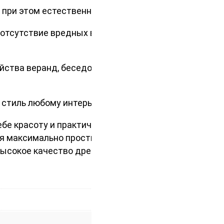
при этом естественную красоту.
ю отсутствие вредных веществ
йства веранд, беседок и различных
 стиль любому интерьеру.
бе красоту и практичность. А
ся максимально простым и
ысокое качество древесины и