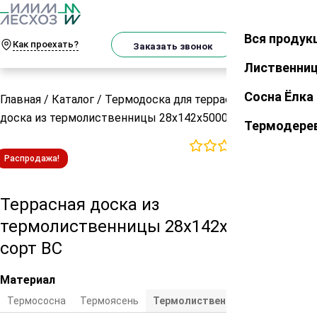
О
Телеграм
MAX
м
Вся продук
Закрыть
Как проехать?
Корзин
Заказать звонок
Лиственни
Сосна Ёлка
Главная
/
Каталог
/
Термодоска для террасы
/
Террасная
доска из термолиственницы 28х142х5000 мм сорт ВС
Термодере
0
отзывов
Распродажа!
Террасная доска из
термолиственницы 28х142х5000 мм
сорт ВС
Материал
Термососна
Термоясень
Термолиственница