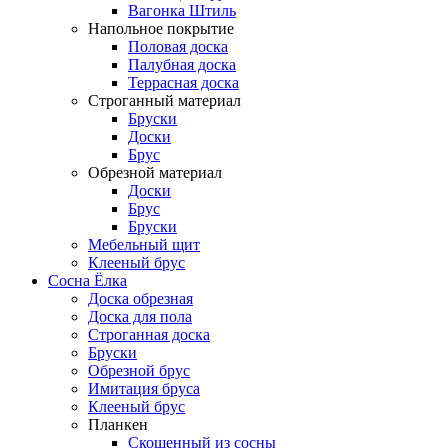
Вагонка Штиль
Напольное покрытие
Половая доска
Палубная доска
Террасная доска
Строганный материал
Бруски
Доски
Брус
Обрезной материал
Доски
Брус
Бруски
Мебельный щит
Клееный брус
Сосна Ёлка
Доска обрезная
Доска для пола
Строганная доска
Бруски
Обрезной брус
Имитация бруса
Клееный брус
Планкен
Скошенный из сосны