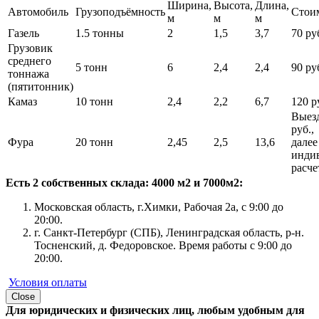
Ширина,
Высота,
Длина,
Автомобиль
Грузоподъёмность
Стои
м
м
м
Газель
1.5 тонны
2
1,5
3,7
70 руб
Грузовик
среднего
5 тонн
6
2,4
2,4
90 руб
тоннажа
(пятитонник)
Камаз
10 тонн
2,4
2,2
6,7
120 ру
Выезд
руб.,
Фура
20 тонн
2,45
2,5
13,6
далее
инди
расче
Есть 2 собственных склада: 4000 м2 и 7000м2:
Московская область, г.Химки, Рабочая 2а, с 9:00 до
20:00.
г. Санкт-Петербург (СПБ), Ленинградская область, р-н.
Тосненский, д. Федоровское. Время работы с 9:00 до
20:00.
Условия оплаты
Close
Для юридических и физических лиц, любым удобным для