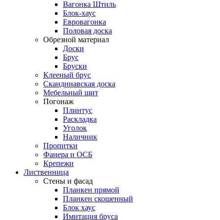
Вагонка Штиль
Блок-хаус
Евровагонка
Половая доска
Обрезной материал
Доски
Брус
Бруски
Клееный брус
Скандинавская доска
Мебельный щит
Погонаж
Плинтус
Раскладка
Уголок
Наличник
Пропитки
Фанера и ОСБ
Крепежи
Лиственница
Стены и фасад
Планкен прямой
Планкен скошенный
Блок хаус
Имитация бруса