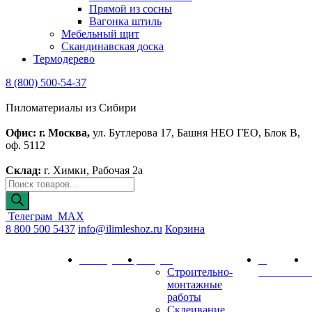
Прямой из сосны
Вагонка штиль
Мебельный щит
Скандинавская доска
Термодерево
8 (800) 500-54-37
Пиломатериалы из Сибири
Офис: г. Москва,
ул. Бутлерова 17, Башня НЕО ГЕО, Блок В,
оф. 5112
Склад:
г. Химки, Рабочая 2а
Поиск
товаров
Телеграм
MAX
8 800 500 5437
info@ilimleshoz.ru
Корзина
Каталог
Калькулятор
Услуги
О
Д
Строительно-
компании
и
монтажные
работы
Склеивание