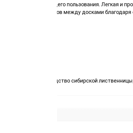
бань, саун и мест общего пользования. Легкая и пр
 не оставляя промежутков между досками благодаря
ов помещений.
 на качество и благородство сибирской лиственницы