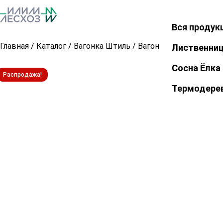
Вся продук
Закрыть
Главная
/
Каталог
/
Вагонка Штиль
/
Вагонка Штиль из лис
Лиственни
Сосна Ёлка
Распродажа!
Термодере