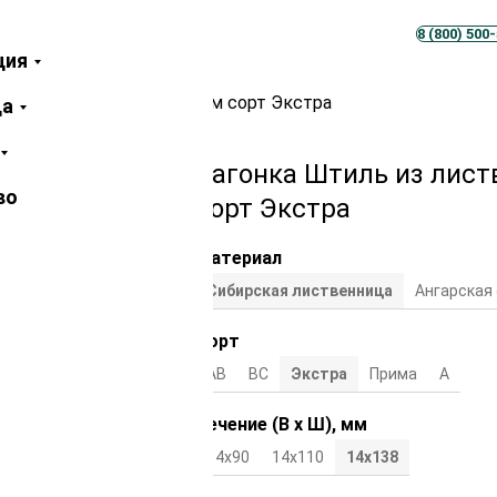
Телеграм
MAX
8 (800) 500
ция
твенницы 14х138х2000 мм сорт Экстра
ца
Вагонка Штиль из лис
во
сорт Экстра
Материал
Сибирская лиственница
Ангарская
Сорт
АВ
ВС
Экстра
Прима
А
Сечение (В х Ш), мм
14х90
14х110
14x138