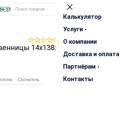
Открыть
меню
-54-37
Калькулятор
Закрыть
Услуги
0
отзывов
О компании
твенницы 14х138х2000 мм
Доставка и оплата
Партнёрам
Контакты
 сосна
Сосна/ель