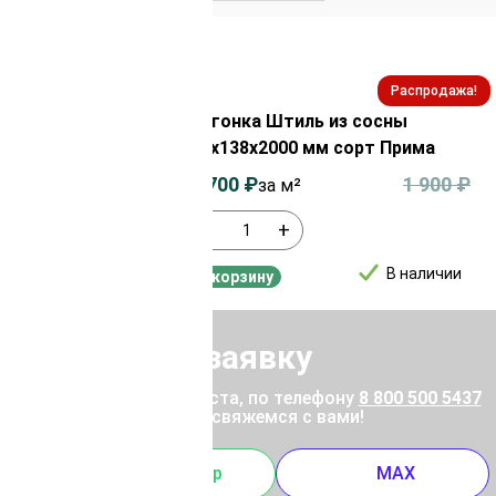
Распродажа!
Распродажа!
з сосны
Вагонка Штиль из сосны
сорт ВС
14х138х2000 мм сорт Прима
850
₽
1 700
₽
1 900
₽
за м²
-
+
В наличии
В наличии
В корзину
Отправить заявку
ены позвоните, пожалуйста, по телефону
8 800 500 5437
 отправьте заявку, и мы свяжемся с вами!
m
Whatsapp
MAX