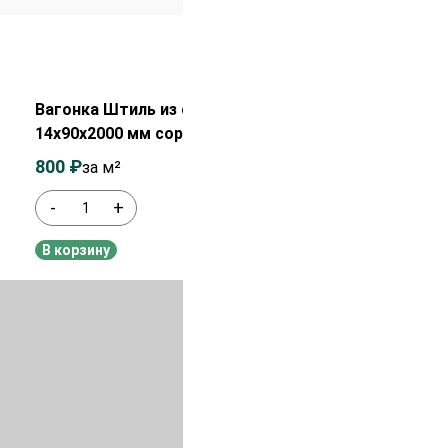
Распродажа!
Вагонка Штиль из сосны
14х90х2000 мм сорт АВ
800
₽
1 000
₽
за м²
-
+
В наличии
В корзину