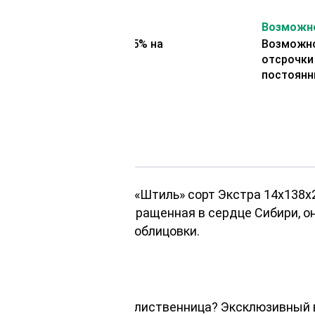
На второй заказ
Возможно
Представляем скидку 5% на
Возможно
второй заказ
отсрочки
постоянн
доме поможет вагонка «Штиль» сорт Экстра 14х138х
ественного дерева. Взращенная в сердце Сибири, он
спечит долговечность облицовки.
х138х2000мм, сибирская лиственница? Эксклюзивный