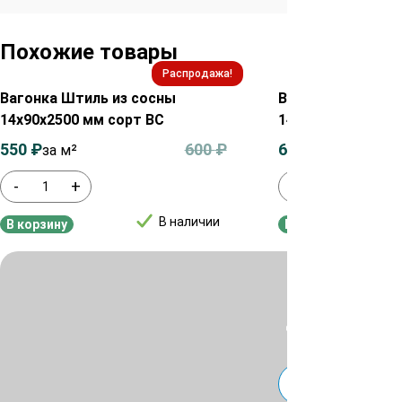
Похожие товары
Распродажа!
Вагонка Штиль из сосны
Вагонка Штиль и
14х90х2500 мм сорт ВС
14х110х2500 мм 
550
₽
600
₽
650
₽
за м²
за м²
-
+
-
+
В наличии
В корзину
В корзину
Для уточнения ц
или
Telegra