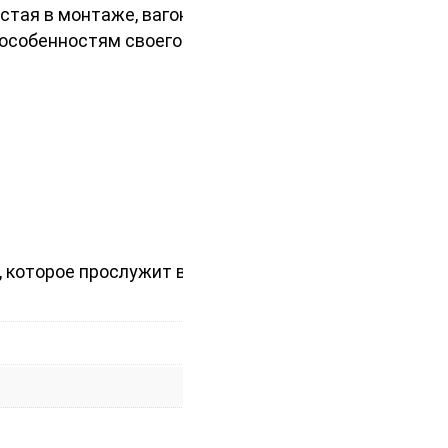
остая в монтаже, вагонка «Штиль»
 особенностям своего профиля.
, которое прослужит вам годы.