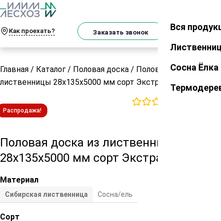
О
Телеграм
MAX
м
Вся продук
Закрыть
Как проехать?
Корзин
Заказать звонок
Лиственни
Сосна Ёлка
Главная
/
Каталог
/
Половая доска
/
Половая доска из
лиственницы 28х135х5000 мм сорт Экстра
Термодере
0
отзывов
Распродажа!
Половая доска из лиственницы
28х135х5000 мм сорт Экстра
Материал
Сибирская лиственница
Сосна/ель
Сорт