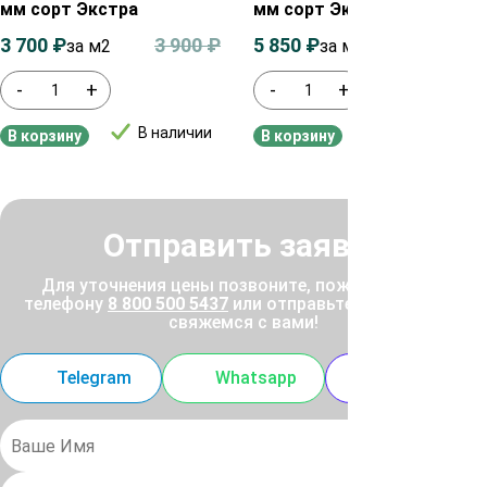
мм сорт Экстра
мм сорт Экстра
3 700
₽
3 900
₽
5 850
₽
6 050
₽
за м2
за м²
-
+
-
+
В наличии
В наличии
В корзину
В корзину
Отправить заявку
Для уточнения цены позвоните, пожалуйста, по
телефону
8 800 500 5437
или отправьте заявку, и мы
свяжемся с вами!
Telegram
Whatsapp
MAX