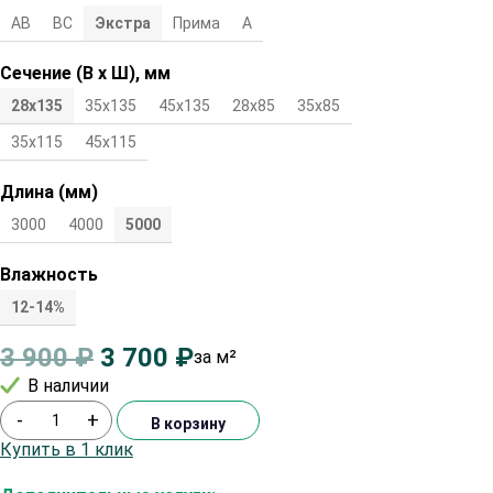
АВ
ВС
Экстра
Прима
А
Сечение (В х Ш), мм
28х135
35х135
45х135
28х85
35х85
45х85
28х115
35х115
45х115
Длина (мм)
3000
4000
5000
Влажность
12-14%
3 900
₽
3 700
₽
за м²
В наличии
-
+
В корзину
Купить в 1 клик