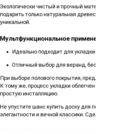
Экологически чистый и прочный материал гарантир
подарить только натуральная древесина. Совершен
уникальной.
Мультфункциональное применение
Идеально подходит для укладки пола в жилых
Отличный выбор для веранд, беседок и пристр
При выборе полового покрытия, предложенного наш
К тому же, процесс укладки облегчен благодаря о
простую инсталляцию.
Не упустите шанс купить доску для пола сорт Прим
элегантности и вечной классики. Сделайте заказ п