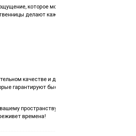
 ощущение, которое может
ственницы делают каждую доску
тельном качестве и долгой службе.
торые гарантируют быструю и
 вашему пространству нотку
ереживет времена!