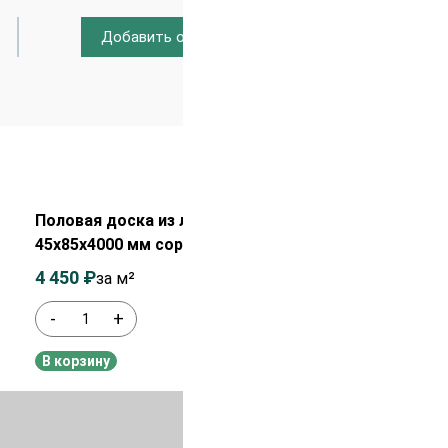
Добавить отзыв
Распродажа!
Половая доска из лиственницы
45х85х4000 мм сорт Прима
4 450
₽
4 650
₽
за м²
-
+
В наличии
В корзину