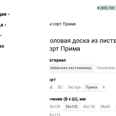
Телеграм
MAX
8 (800) 500
ция
твенницы 35х135х5000 мм сорт Прима
ца
Половая доска из лист
во
сорт Прима
Материал
Сибирская лиственница
Сосна/ель
Сорт
АВ
ВС
Экстра
Прима
А
Сечение (В х Ш), мм
28х135
35х135
45х135
28х85
45х115