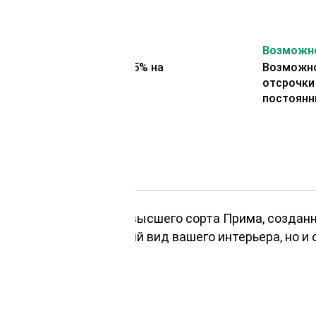
На второй заказ
Возможно
Представляем скидку 5% на
Возможно
второй заказ
отсрочки
постоянн
ть с доской для пола высшего сорта Прима, созданн
олько улучшит внешний вид вашего интерьера, но и 
 дома