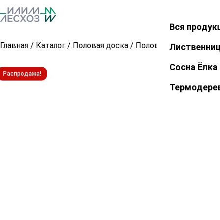
Вся продук
Закрыть
Главная
/
Каталог
/
Половая доска
/
Половая доска из лис
Лиственни
Сосна Ёлка
Распродажа!
Термодере