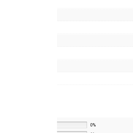
5 звёзд
0%