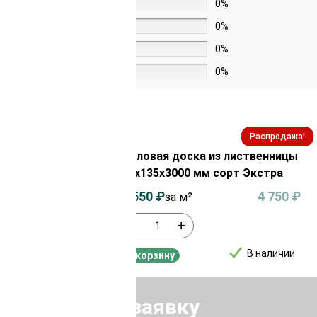
4 звезды
0%
3 звезды
0%
2 звезды
0%
1 звезда
0%
Распродажа!
Распродажа!
з лиственницы
Половая доска из лиственницы
орт Экстра
35х135х3000 мм сорт Экстра
3 900
₽
4 550
₽
4 750
₽
за м²
-
+
В наличии
В наличии
В корзину
Отправить заявку