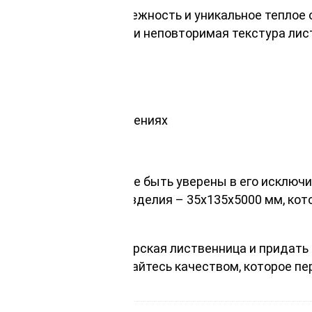
ует превосходную надежность и уникальное теплое
ство природных линий и неповторимая текстура ли
 и коммерческих помещениях
оек
им брендом, вы можете быть уверены в его исключи
птимальным размерам изделия – 35х135х5000 мм, ко
а 35х135х5000 мм, сибирская лиственница и придать
рямо сейчас, и наслаждайтесь качеством, которое п