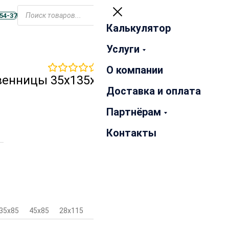
Открыть
меню
-54-37
Калькулятор
Закрыть
Услуги
0
отзывов
О компании
венницы 35х135х5000 мм
Доставка и оплата
Партнёрам
Контакты
35х85
45х85
28х115
35х115