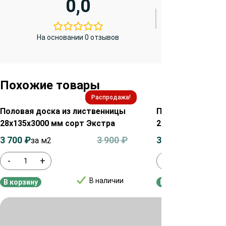
0,0
На основании 0 отзывов
Похожие товары
Распродажа!
Половая доска из лиственницы
Половая доска и
28х135х3000 мм сорт Экстра
28х85х4000 мм с
3 700
₽
3 900
₽
3 700
₽
за м2
за м²
-
+
-
+
В наличии
В корзину
В корзину