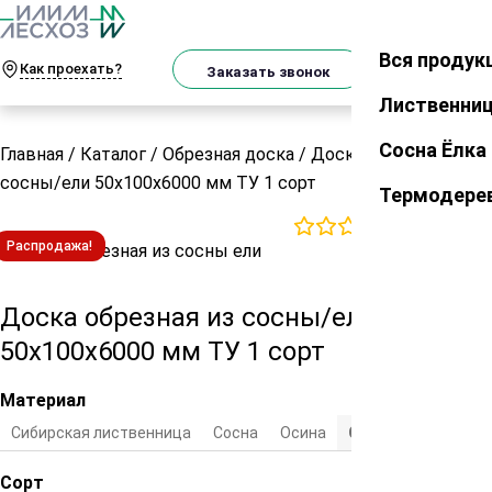
О
Телеграм
MAX
м
Вся продук
Закрыть
Как проехать?
Корзин
Заказать звонок
Лиственни
Сосна Ёлка
Главная
/
Каталог
/
Обрезная доска
/
Доска обрезная из
сосны/ели 50х100х6000 мм ТУ 1 сорт
Термодере
0
отзывов
Распродажа!
Доска обрезная из сосны/ели
50х100х6000 мм ТУ 1 сорт
Материал
Сибирская лиственница
Cосна
Осина
Сосна/ель
Сорт