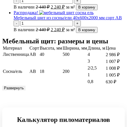
-
+
В наличии
2 440
₽
2 240
₽
за м²
В корзину
Распродажа!
Мебельный щит из сосны/ели 40х600х2000 мм сорт АВ
-
+
В наличии
2 440
₽
2 240
₽
за м²
В корзину
Мебельный щит: размеры и цены
Материал
Сорт
Высота, мм
Ширина, мм
Длина, м
Цена
Лиственница
АВ
40
500
4
2 986
₽
3
1 007
₽
2/2,5
1 008
₽
Сосна/ель
АВ
18
200
1
1 005
₽
0,8
630
₽
Развернуть
Калькулятор пиломатериалов