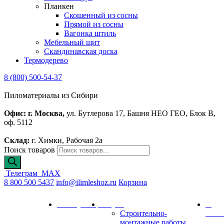
Планкен
Скошенный из сосны
Прямой из сосны
Вагонка штиль
Мебельный щит
Скандинавская доска
Термодерево
8 (800) 500-54-37
Пиломатериалы из Сибири
Офис: г. Москва,
ул. Бутлерова 17, Башня НЕО ГЕО, Блок В,
оф. 5112
Склад:
г. Химки, Рабочая 2а
Поиск товаров
Телеграм
MAX
8 800 500 5437
info@ilimleshoz.ru
Корзина
Каталог
Калькулятор
Услуги
О
Строительно-
комп
монтажные работы