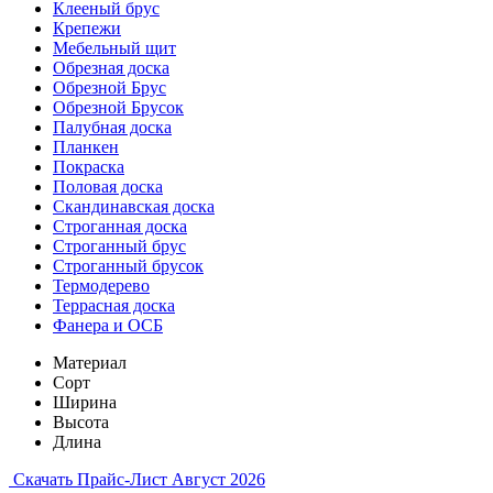
Клееный брус
Крепежи
Мебельный щит
Обрезная доска
Обрезной Брус
Обрезной Брусок
Палубная доска
Планкен
Покраска
Половая доска
Скандинавская доска
Строганная доска
Строганный брус
Строганный брусок
Термодерево
Террасная доска
Фанера и ОСБ
Материал
Сорт
Ширина
Высота
Длина
Скачать Прайс-Лист Август 2026