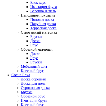
Блок хаус
Имитация бруса
Вагонка Штиль
Напольное покрытие
Половая доска
Палубная доска
Террасная доска
Строганный материал
Бруски
Доски
Брус
Обрезной материал
Доски
Брус
Бруски
Мебельный щит
Клееный брус
Сосна Ёлка
Доска обрезная
Доска для пола
Строганная доска
Бруски
Обрезной брус
Имитация бруса
Клееный брус