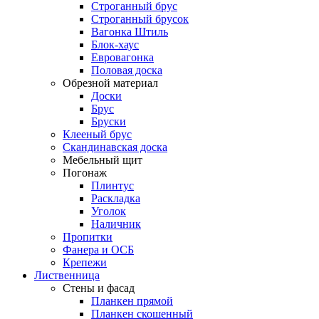
Строганный брус
Строганный брусок
Вагонка Штиль
Блок-хаус
Евровагонка
Половая доска
Обрезной материал
Доски
Брус
Бруски
Клееный брус
Скандинавская доска
Мебельный щит
Погонаж
Плинтус
Раскладка
Уголок
Наличник
Пропитки
Фанера и ОСБ
Крепежи
Лиственница
Стены и фасад
Планкен прямой
Планкен скошенный