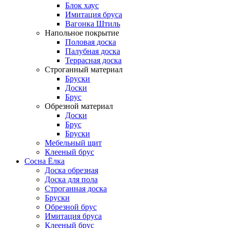
Блок хаус
Имитация бруса
Вагонка Штиль
Напольное покрытие
Половая доска
Палубная доска
Террасная доска
Строганный материал
Бруски
Доски
Брус
Обрезной материал
Доски
Брус
Бруски
Мебельный щит
Клееный брус
Сосна Ёлка
Доска обрезная
Доска для пола
Строганная доска
Бруски
Обрезной брус
Имитация бруса
Клееный брус