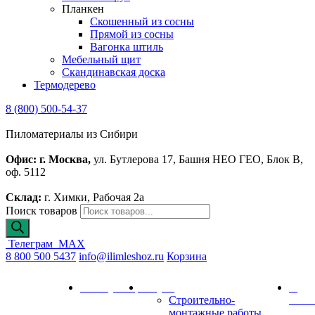
Планкен
Скошенный из сосны
Прямой из сосны
Вагонка штиль
Мебельный щит
Скандинавская доска
Термодерево
8 (800) 500-54-37
Пиломатериалы из Сибири
Офис: г. Москва,
ул. Бутлерова 17, Башня НЕО ГЕО, Блок В,
оф. 5112
Склад:
г. Химки, Рабочая 2а
Поиск товаров
Телеграм
MAX
8 800 500 5437
info@ilimleshoz.ru
Корзина
Каталог
Калькулятор
Услуги
О
Строительно-
комп
монтажные работы