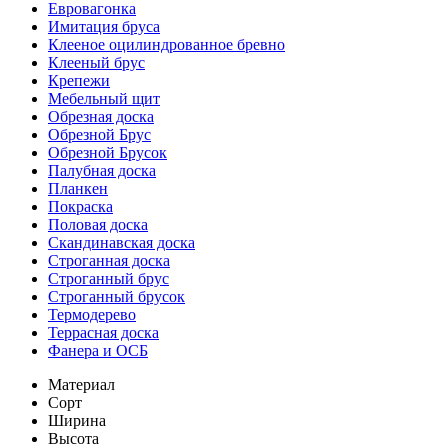
Евровагонка
Имитация бруса
Клееное оцилиндрованное бревно
Клееный брус
Крепежи
Мебельный щит
Обрезная доска
Обрезной Брус
Обрезной Брусок
Палубная доска
Планкен
Покраска
Половая доска
Скандинавская доска
Строганная доска
Строганный брус
Строганный брусок
Термодерево
Террасная доска
Фанера и ОСБ
Материал
Сорт
Ширина
Высота