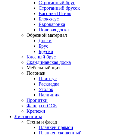
Строганный брус
Строганный брусок
Вагонка Штиль
Блок-хаус
Евровагонка
Половая доска
Обрезной материал
Доски
Брус
Бруски
Клееный брус
Скандинавская доска
Мебельный щит
Погонаж
Плинтус
Раскладка
Уголок
Наличник
Пропитки
Фанера и ОСБ
Крепежи
Лиственница
Стены и фасад
Планкен прямой
Планкен скошенный