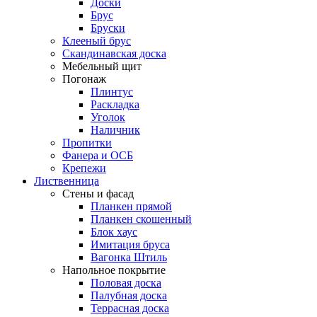
Доски
Брус
Бруски
Клееный брус
Скандинавская доска
Мебельный щит
Погонаж
Плинтус
Раскладка
Уголок
Наличник
Пропитки
Фанера и ОСБ
Крепежи
Лиственница
Стены и фасад
Планкен прямой
Планкен скошенный
Блок хаус
Имитация бруса
Вагонка Штиль
Напольное покрытие
Половая доска
Палубная доска
Террасная доска