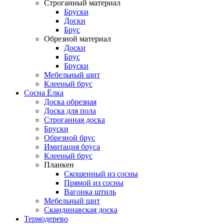
Строганный материал
Бруски
Доски
Брус
Обрезной материал
Доски
Брус
Бруски
Мебельный щит
Клееный брус
Сосна Ёлка
Доска обрезная
Доска для пола
Строганная доска
Бруски
Обрезной брус
Имитация бруса
Клееный брус
Планкен
Скошенный из сосны
Прямой из сосны
Вагонка штиль
Мебельный щит
Скандинавская доска
Термодерево