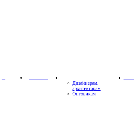
О
Доставка и
Партнёрам
Конт
компании
оплата
Дизайнерам,
архитекторам
Оптовикам