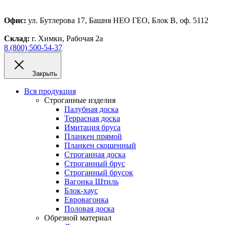
Офис:
ул. Бутлерова 17, Башня НЕО ГЕО, Блок В, оф. 5112
Склад:
г. Химки, Рабочая 2а
8 (800) 500-54-37
Закрыть
Вся продукция
Строганные изделия
Палубная доска
Террасная доска
Имитация бруса
Планкен прямой
Планкен скошенный
Строганная доска
Строганный брус
Строганный брусок
Вагонка Штиль
Блок-хаус
Евровагонка
Половая доска
Обрезной материал