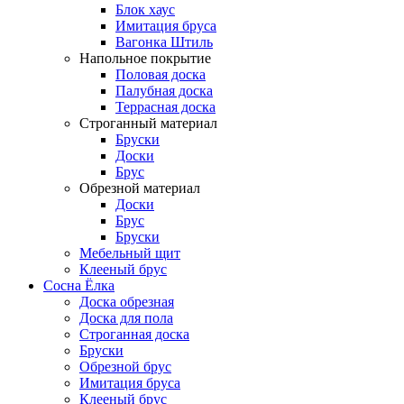
Блок хаус
Имитация бруса
Вагонка Штиль
Напольное покрытие
Половая доска
Палубная доска
Террасная доска
Строганный материал
Бруски
Доски
Брус
Обрезной материал
Доски
Брус
Бруски
Мебельный щит
Клееный брус
Сосна Ёлка
Доска обрезная
Доска для пола
Строганная доска
Бруски
Обрезной брус
Имитация бруса
Клееный брус