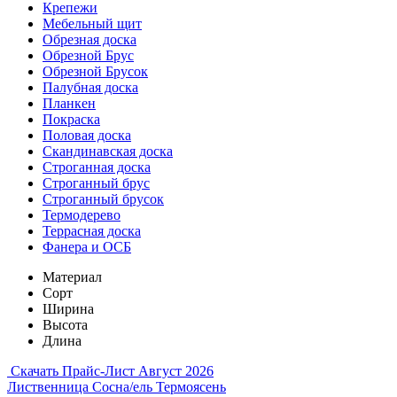
Крепежи
Мебельный щит
Обрезная доска
Обрезной Брус
Обрезной Брусок
Палубная доска
Планкен
Покраска
Половая доска
Скандинавская доска
Строганная доска
Строганный брус
Строганный брусок
Термодерево
Террасная доска
Фанера и ОСБ
Материал
Сорт
Ширина
Высота
Длина
Скачать Прайс-Лист Август 2026
Лиственница
Сосна/ель
Термоясень