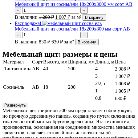
Мебельный щит из сосны/ели 18х200х3000 мм сорт АВ
-
+
В наличии
1 200
₽
1 007
₽
за м²
В корзину
Распродажа!
Мебельный щит из сосны/ели 18х200х800 мм сорт АВ
-
+
В наличии
830
₽
630
₽
за м²
В корзину
Мебельный щит: размеры и цены
Материал
Сорт
Высота, мм
Ширина, мм
Длина, м
Цена
Лиственница
АВ
40
500
4
2 986
₽
3
1 007
₽
2/2,5
1 008
₽
Сосна/ель
АВ
18
200
1
1 005
₽
0,8
630
₽
Развернуть
Мебельный щит шириной 200 мм представляет собой узкую,
но прочную деревянную панель, созданную путем склеивания
тщательно отобранных брусков древесины. Эта технология
производства, основанная на соединении множества меньших
элементов, наделяет готовый щит исключительной