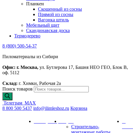
Планкен
Скошенный из сосны
Прямой из сосны
Вагонка штиль
Мебельный щит
Скандинавская доска
Термодерево
8 (800) 500-54-37
Пиломатериалы из Сибири
Офис: г. Москва,
ул. Бутлерова 17, Башня НЕО ГЕО, Блок В,
оф. 5112
Склад:
г. Химки, Рабочая 2а
Поиск товаров
Телеграм
MAX
8 800 500 5437
info@ilimleshoz.ru
Корзина
Каталог
Калькулятор
Услуги
О
Строительно-
комп
монтажные работы