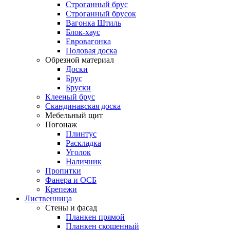
Строганный брус
Строганный брусок
Вагонка Штиль
Блок-хаус
Евровагонка
Половая доска
Обрезной материал
Доски
Брус
Бруски
Клееный брус
Скандинавская доска
Мебельный щит
Погонаж
Плинтус
Раскладка
Уголок
Наличник
Пропитки
Фанера и ОСБ
Крепежи
Лиственница
Стены и фасад
Планкен прямой
Планкен скошенный