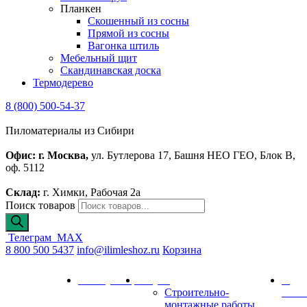
Планкен
Скошенный из сосны
Прямой из сосны
Вагонка штиль
Мебельный щит
Скандинавская доска
Термодерево
8 (800) 500-54-37
Пиломатериалы из Сибири
Офис: г. Москва,
ул. Бутлерова 17, Башня НЕО ГЕО, Блок В,
оф. 5112
Склад:
г. Химки, Рабочая 2а
Поиск товаров
Телеграм
MAX
8 800 500 5437
info@ilimleshoz.ru
Корзина
Каталог
Калькулятор
Услуги
О
Строительно-
комп
монтажные работы