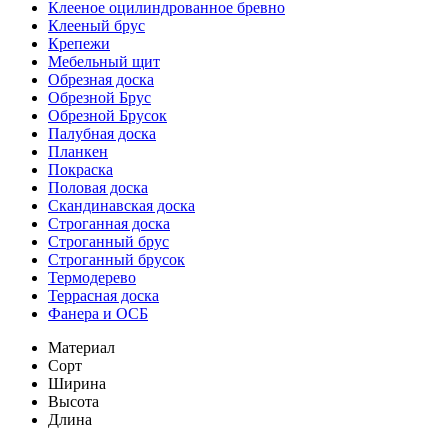
Клееное оцилиндрованное бревно
Клееный брус
Крепежи
Мебельный щит
Обрезная доска
Обрезной Брус
Обрезной Брусок
Палубная доска
Планкен
Покраска
Половая доска
Скандинавская доска
Строганная доска
Строганный брус
Строганный брусок
Термодерево
Террасная доска
Фанера и ОСБ
Материал
Сорт
Ширина
Высота
Длина