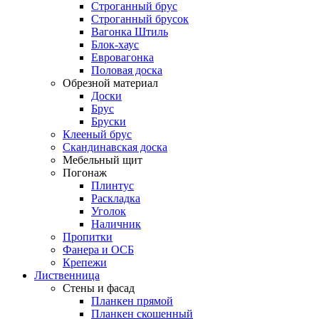
Строганный брус
Строганный брусок
Вагонка Штиль
Блок-хаус
Евровагонка
Половая доска
Обрезной материал
Доски
Брус
Бруски
Клееный брус
Скандинавская доска
Мебельный щит
Погонаж
Плинтус
Раскладка
Уголок
Наличник
Пропитки
Фанера и ОСБ
Крепежи
Лиственница
Стены и фасад
Планкен прямой
Планкен скошенный