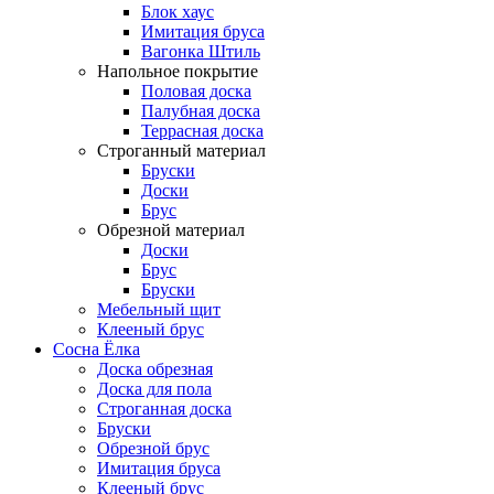
Блок хаус
Имитация бруса
Вагонка Штиль
Напольное покрытие
Половая доска
Палубная доска
Террасная доска
Строганный материал
Бруски
Доски
Брус
Обрезной материал
Доски
Брус
Бруски
Мебельный щит
Клееный брус
Сосна Ёлка
Доска обрезная
Доска для пола
Строганная доска
Бруски
Обрезной брус
Имитация бруса
Клееный брус