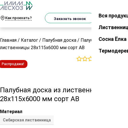
О
Телеграм
MAX
м
Вся продук
Закрыть
Как проехать?
Корзин
Заказать звонок
Лиственни
Сосна Ёлка
Главная
/
Каталог
/
Палубная доска
/
Палубная доска из
лиственницы 28х115х6000 мм сорт АВ
Термодере
0
отзывов
Распродажа!
Палубная доска из лиственницы
28х115х6000 мм сорт АВ
Материал
Сибирская лиственница