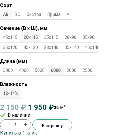
Сорт
АВ
ВС
Экстра
Прима
А
Сечение (В х Ш), мм
45х115
28х115
35х115
28х90
35х90
45х90
28х120
35х120
45х120
28х140
35х140
45х140
Длина (мм)
3000
4000
5000
6000
2000
2500
Влажность
12-14%
2 150
₽
1 950
₽
за м²
В наличии
-
+
В корзину
Купить в 1 клик