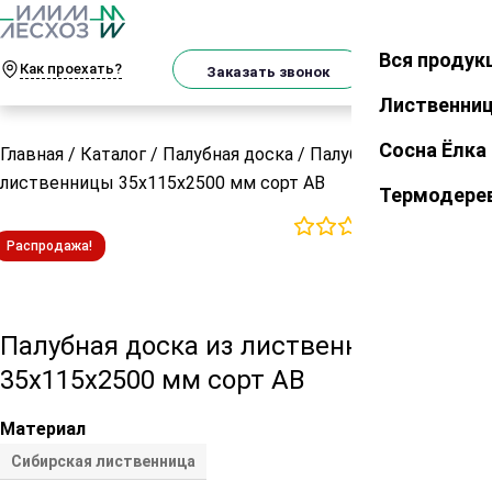
О
Телеграм
MAX
м
Вся продук
Закрыть
Как проехать?
Корзин
Заказать звонок
Лиственни
Сосна Ёлка
Главная
/
Каталог
/
Палубная доска
/
Палубная доска из
лиственницы 35х115х2500 мм сорт АВ
Термодере
0
отзывов
Распродажа!
Палубная доска из лиственницы
35х115х2500 мм сорт АВ
Материал
Сибирская лиственница