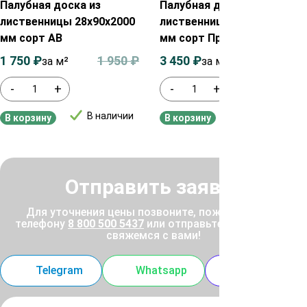
Палубная доска из
Палубная доска из
лиственницы 28х90х2000
лиственницы 35х115х2000
мм сорт АВ
мм сорт Прима
1 750
₽
1 950
₽
3 450
₽
3 650
₽
за м²
за м²
-
+
-
+
В наличии
В наличии
В корзину
В корзину
Отправить заявку
Для уточнения цены позвоните, пожалуйста, по
телефону
8 800 500 5437
или отправьте заявку, и мы
свяжемся с вами!
Telegram
Whatsapp
MAX