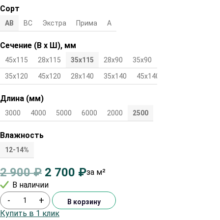
Сорт
АВ
ВС
Экстра
Прима
А
Сечение (В х Ш), мм
45х115
28х115
35х115
28х90
35х90
45х90
28х120
35х120
45х120
28х140
35х140
45х140
Длина (мм)
3000
4000
5000
6000
2000
2500
Влажность
12-14%
2 900
₽
2 700
₽
за м²
В наличии
-
+
В корзину
Купить в 1 клик