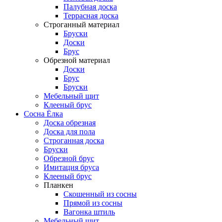
Палубная доска
Террасная доска
Строганный материал
Бруски
Доски
Брус
Обрезной материал
Доски
Брус
Бруски
Мебельный щит
Клееный брус
Сосна Ёлка
Доска обрезная
Доска для пола
Строганная доска
Бруски
Обрезной брус
Имитация бруса
Клееный брус
Планкен
Скошенный из сосны
Прямой из сосны
Вагонка штиль
Мебельный щит