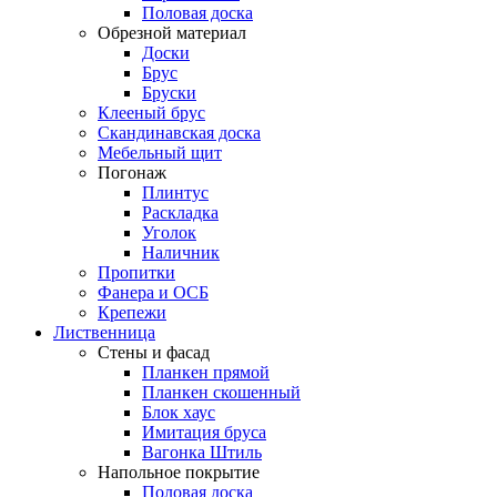
Половая доска
Обрезной материал
Доски
Брус
Бруски
Клееный брус
Скандинавская доска
Мебельный щит
Погонаж
Плинтус
Раскладка
Уголок
Наличник
Пропитки
Фанера и ОСБ
Крепежи
Лиственница
Стены и фасад
Планкен прямой
Планкен скошенный
Блок хаус
Имитация бруса
Вагонка Штиль
Напольное покрытие
Половая доска