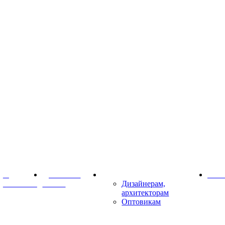
О
Доставка и
Партнёрам
Конт
компании
оплата
Дизайнерам,
архитекторам
Оптовикам