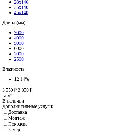
28х140
35х140
45х140
Длина (мм)
3000
4000
5000
6000
2000
2500
Влажность
12-14%
3 550
₽
3 350
₽
за м²
В наличии
Дополнительные услуги:
Доставка
Монтаж
Покраска
Замер