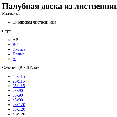
Палубная доска из лиственни
Материал
Сибирская лиственница
Сорт
АВ
ВС
Экстра
Прима
А
Сечение (В х Ш), мм
45х115
28х115
35х115
28х90
35х90
45х90
28х120
35х120
45х120