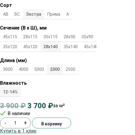
Сорт
АВ
ВС
Экстра
Прима
А
Сечение (В х Ш), мм
45х115
28х115
35х115
28х90
35х90
45х90
28х120
35х120
45х120
28х140
35х140
45х140
Длина (мм)
3000
4000
5000
2000
2500
Влажность
12-14%
3 900
₽
3 700
₽
за м²
В наличии
-
+
В корзину
Купить в 1 клик