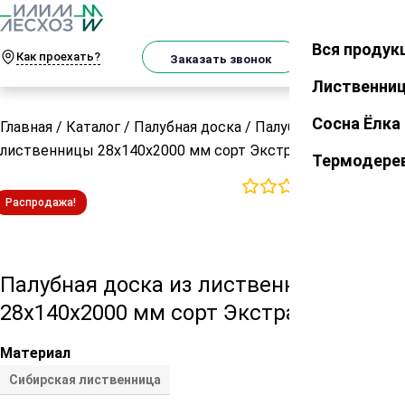
О
Телеграм
MAX
м
Вся продук
Закрыть
Как проехать?
Корзин
Заказать звонок
Лиственни
Сосна Ёлка
Главная
/
Каталог
/
Палубная доска
/
Палубная доска из
лиственницы 28х140х2000 мм сорт Экстра
Термодере
0
отзывов
Распродажа!
Палубная доска из лиственницы
28х140х2000 мм сорт Экстра
Материал
Сибирская лиственница