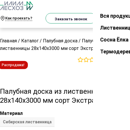
О
Телеграм
MAX
м
Вся продук
Закрыть
Как проехать?
Корзин
Заказать звонок
Лиственни
Сосна Ёлка
Главная
/
Каталог
/
Палубная доска
/
Палубная доска из
лиственницы 28х140х3000 мм сорт Экстра
Термодере
0
отзывов
Распродажа!
Палубная доска из лиственницы
28х140х3000 мм сорт Экстра
Материал
Сибирская лиственница