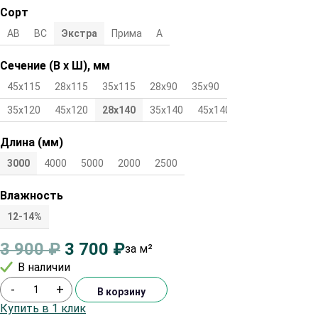
Сорт
АВ
ВС
Экстра
Прима
А
Сечение (В х Ш), мм
45х115
28х115
35х115
28х90
35х90
45х90
28х120
35х120
45х120
28х140
35х140
45х140
Длина (мм)
3000
4000
5000
2000
2500
Влажность
12-14%
3 900
₽
3 700
₽
за м²
В наличии
-
+
В корзину
Купить в 1 клик