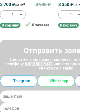
3 700
₽
3 900
₽
3 350
₽
3 550
₽
за м²
за м²
-
+
-
+
В наличии
В наличии
В корзину
В корзину
Отправить заявку
Для уточнения цены позвоните, пожалуйста, по
телефону
8 800 500 5437
или отправьте заявку, и мы
свяжемся с вами!
Telegram
Whatsapp
MAX