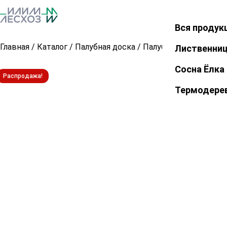
Вся продук
Закрыть
Главная
/
Каталог
/
Палубная доска
/
Палубная доска из л
Лиственни
Сосна Ёлка
Распродажа!
Термодере