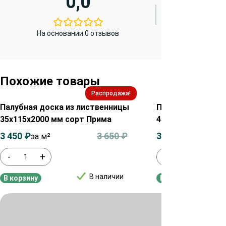
0,0
На основании 0 отзывов
Похожие товары
Распродажа!
Палубная доска из лиственницы
Палубная доска 
35х115х2000 мм сорт Прима
45х90х2000 мм с
3 450
₽
3 650
₽
3 350
₽
за м²
за м²
-
+
-
+
В наличии
В корзину
В корзину