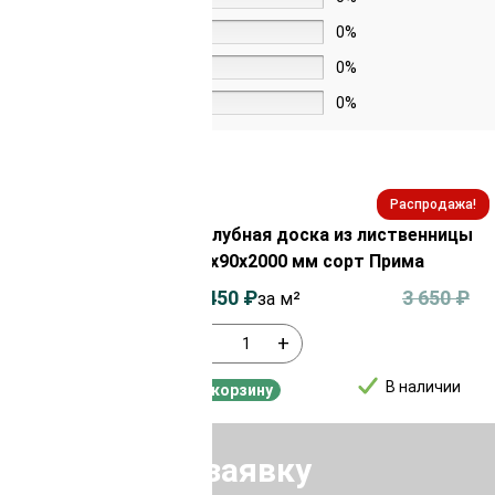
3 звезды
0%
2 звезды
0%
1 звезда
0%
Распродажа!
Распродажа!
из лиственницы
Палубная доска из лиственницы
орт АВ
35х90х2000 мм сорт Прима
3 550
₽
3 450
₽
3 650
₽
за м²
-
+
В наличии
В наличии
В корзину
Отправить заявку