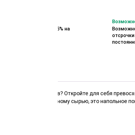
На второй заказ
Возможно
Представляем скидку 5% на
Возможно
второй заказ
отсрочки
постоянн
открытых пространств? Откройте для себя превосх
одаря своему натуральному сырью, это напольное п