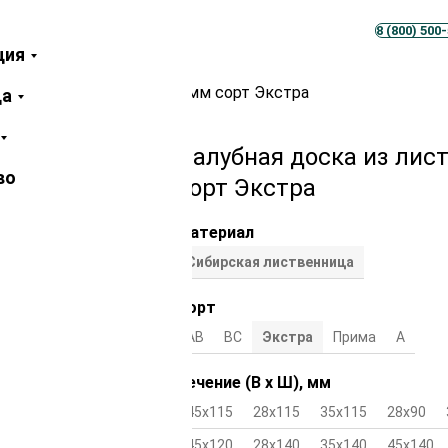
Телеграм
MAX
8 (800) 500
ция
иственницы 28х120х2000 мм сорт Экстра
ца
Палубная доска из лис
во
сорт Экстра
Материал
Сибирская лиственница
Сорт
АВ
ВС
Экстра
Прима
А
Сечение (В х Ш), мм
45х115
28х115
35х115
28х90
45х120
28х140
35х140
45х140