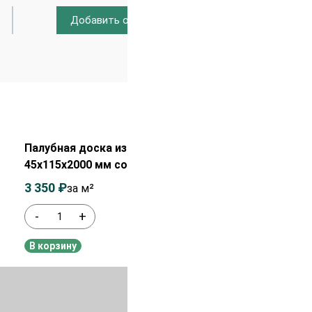
Добавить отзыв
Распродажа!
Палубная доска из лиственницы
45х115х2000 мм сорт АВ
3 350
₽
3 550
₽
за м²
-
+
В наличии
В корзину