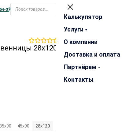
Открыть
меню
-54-37
Калькулятор
Закрыть
Услуги
0
отзывов
О компании
твенницы 28х120х2000 мм
Доставка и оплата
Партнёрам
Контакты
35х90
45х90
28х120
35х120