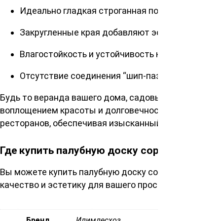
Идеально гладкая строганная поверхность обе
Закругленные края добавляют эстетику и пре
Влагостойкость и устойчивость к истиранию д
Отсутствие соединения “шип-паз” упрощает мо
Будь то веранда вашего дома, садовые дорожки, мо
воплощением красоты и долговечности. Она подойде
ресторанов, обеспечивая изысканный и функционал
Где купить палубную доску сорта Экстра?
Вы можете купить палубную доску сорт Экстра 28х1
качество и эстетику для вашего пространства. Ваш
Бренд
Илимлесхоз