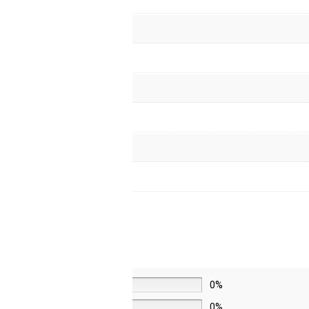
5 звёзд
0%
4 звезды
0%