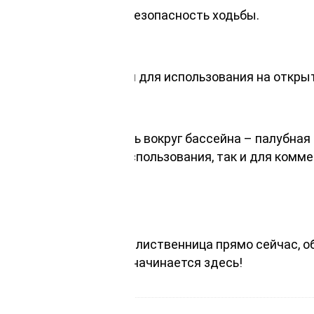
спечивает комфорт и безопасность ходьбы.
дотвращают сколы.
елают доску идеальной для использования на откры
нтаж и обслуживание.
сты, пирсы или область вокруг бассейна – палубная
т как для частного использования, так и для комме
ьный вид.
20х2000мм, сибирская лиственница прямо сейчас, о
 идеальный экстерьер начинается здесь!