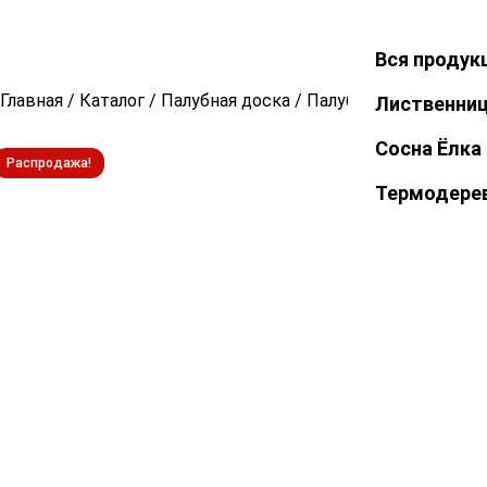
Вся продук
Закрыть
Главная
/
Каталог
/
Палубная доска
/
Палубная доска из л
Лиственни
Сосна Ёлка
Распродажа!
Термодере