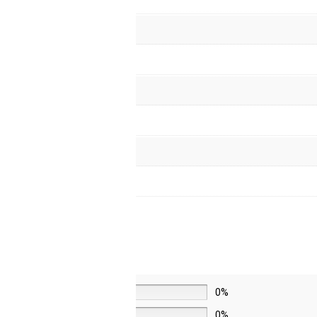
5 звёзд
0%
4 звезды
0%