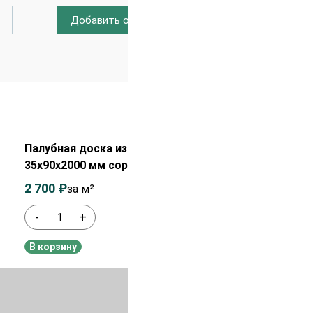
Добавить отзыв
Распродажа!
Палубная доска из лиственницы
35х90х2000 мм сорт АВ
2 700
₽
2 900
₽
за м²
-
+
В наличии
В корзину