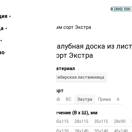
Телеграм
MAX
8 (800) 500
ция
иственницы 28х120х3000 мм сорт Экстра
ца
Палубная доска из лис
во
сорт Экстра
Материал
Сибирская лиственница
Сорт
АВ
ВС
Экстра
Прима
А
Сечение (В х Ш), мм
45х115
28х115
35х115
28х90
45х120
28х140
35х140
45х140