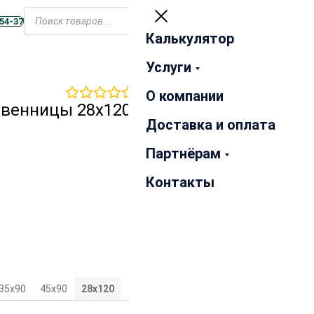
Открыть
меню
-54-37
Калькулятор
Закрыть
Услуги
0
отзывов
О компании
твенницы 28х120х3000 мм
Доставка и оплата
Партнёрам
Контакты
35х90
45х90
28х120
35х120