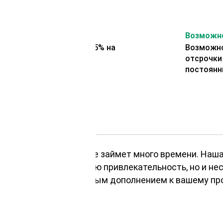
На второй заказ
Возможно
Представляем скидку 5% на
Возможно
второй заказ
отсрочки
постоянн
ых площадок теперь не займет много времени. Наш
не только эстетическую привлекательность, но и не
родукт станет роскошным дополнением к вашему пр