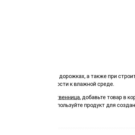
 истиранию
ах
на верандах, садовых дорожках, а также при строит
годаря своей устойчивости к влажной среде.
3000мм, сибирская лиственница
, добавьте товар в к
ерева у себя дома. Используйте продукт для создан
время в любую погоду.