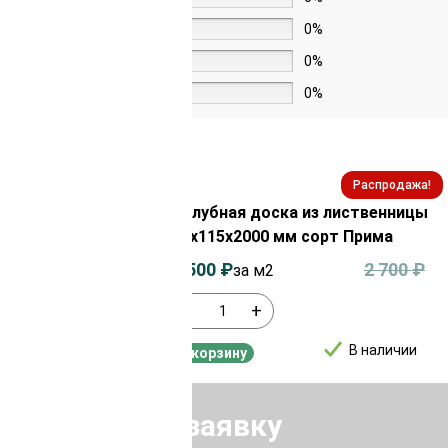
3 звезды
0%
2 звезды
0%
1 звезда
0%
Распродажа!
Распродажа!
из лиственницы
Палубная доска из лиственницы
орт Экстра
28х115х2000 мм сорт Прима
3 900
₽
2 500
₽
2 700
₽
за м2
-
+
В наличии
В наличии
В корзину
Отправить заявку