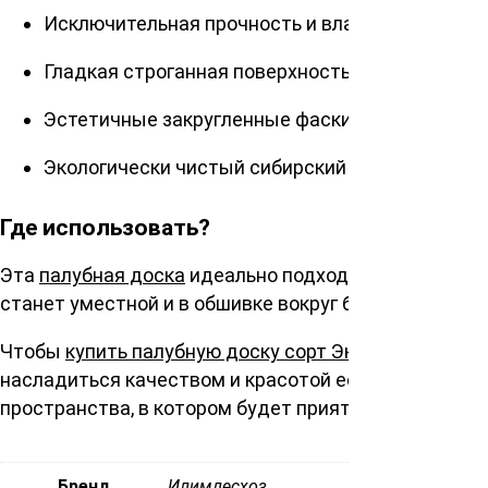
Исключительная прочность и влагостойкость
Гладкая строганная поверхность, устойчивая к
Эстетичные закругленные фаски на всех кромк
Экологически чистый сибирский материал
Где использовать?
Эта
палубная доска
идеально подходит для укладки 
станет уместной и в обшивке вокруг бассейнов, бла
Чтобы
купить палубную доску сорт Экстра 28х120х
насладиться качеством и красотой естественного д
пространства, в котором будет приятно проводить 
Бренд
Илимлесхоз