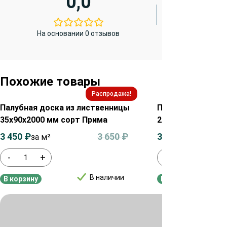
0,0
На основании 0 отзывов
Похожие товары
Распродажа!
Палубная доска из лиственницы
Палубная доска 
35х90х2000 мм сорт Прима
28х90х2000 мм с
3 450
₽
3 650
₽
3 700
₽
за м²
за м²
-
+
-
+
В наличии
В корзину
В корзину