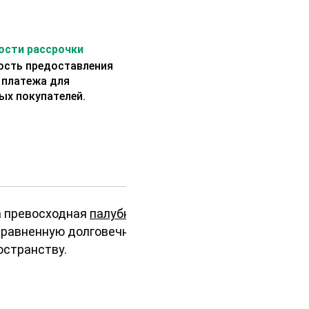
сти рассрочки
сть предоставления
 платежа для
ых покупателей.
а превосходная
палубная доска
сравненную долговечность.
остранству.