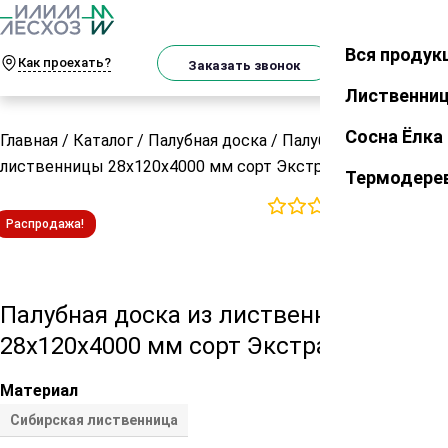
О
Телеграм
MAX
м
Вся продук
Закрыть
Как проехать?
Корзин
Заказать звонок
Лиственни
Сосна Ёлка
Главная
/
Каталог
/
Палубная доска
/
Палубная доска из
лиственницы 28х120х4000 мм сорт Экстра
Термодере
0
отзывов
Распродажа!
Палубная доска из лиственницы
28х120х4000 мм сорт Экстра
Материал
Сибирская лиственница