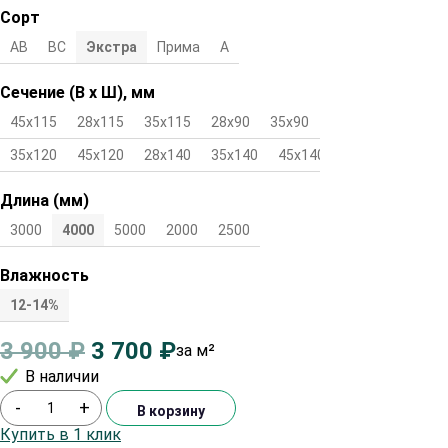
Сорт
АВ
ВС
Экстра
Прима
А
Сечение (В х Ш), мм
45х115
28х115
35х115
28х90
35х90
45х90
28х120
35х120
45х120
28х140
35х140
45х140
Длина (мм)
3000
4000
5000
2000
2500
Влажность
12-14%
3 900
₽
3 700
₽
за м²
В наличии
-
+
В корзину
Купить в 1 клик