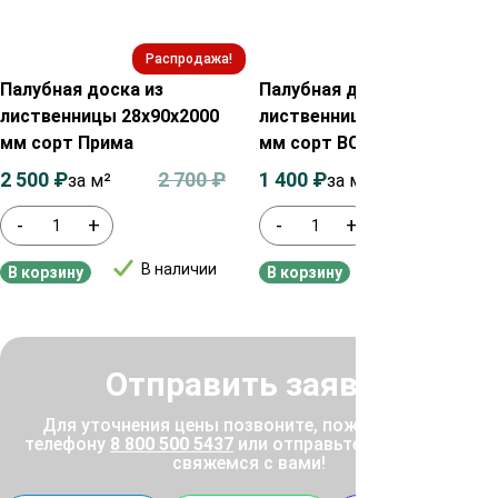
Распродажа!
Распродажа!
Палубная доска из
Палубная доска из
лиственницы 28х90х2000
лиственницы 28х90х2000
мм сорт Прима
мм сорт ВС
2 500
₽
2 700
₽
1 400
₽
1 600
₽
за м²
за м²
-
+
-
+
В наличии
В наличии
В корзину
В корзину
Отправить заявку
Для уточнения цены позвоните, пожалуйста, по
телефону
8 800 500 5437
или отправьте заявку, и мы
свяжемся с вами!